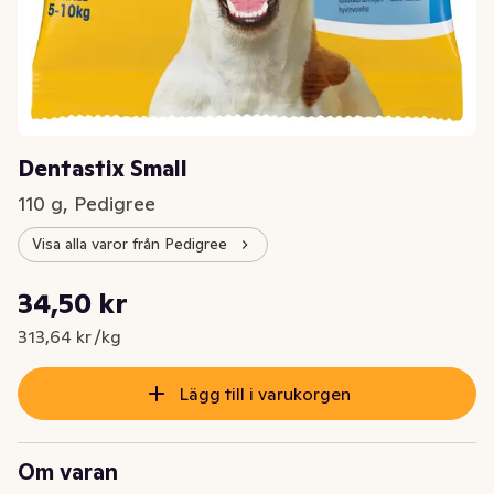
Dentastix Small
110 g, Pedigree
Visa alla varor från Pedigree
Styckpris: 313,64 kr /kg
34,50 kr
Nuvarande pris är: 34,50 kr
313,64 kr /kg
Lägg till i varukorgen
Om varan