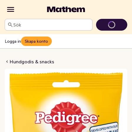
Sök
Logga in
Skapa konto
astix Small
Hundgodis & snacks