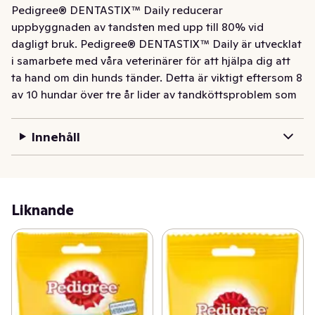
Pedigree® DENTASTIX™ Daily reducerar 
uppbyggnaden av tandsten med upp till 80% vid 
dagligt bruk. Pedigree® DENTASTIX™ Daily är utvecklat 
i samarbete med våra veterinärer för att hjälpa dig att 
ta hand om din hunds tänder. Detta är viktigt eftersom 8 
av 10 hundar över tre år lider av tandköttsproblem som 
orsakats av tandsten. Pedigree® DENTASTIX™ Daily är 
en daglig godbit som din hund kommer att njuta av, 
Innehåll
samtidigt som den rengör svåråtkomliga tänder. Det er 
vetenskapligt bevisat att Pedigree® DENTASTIX™ Daily 
hjälper med att ta bort plack och förhindra tandsten. 
Hundar använder munnen för att utforska världen, så 
Liknande
hjälp din bästa vän. Bra tänder för ett bra liv! Pedigree® 
DENTASTIX™ Triple Action: Minskar 
tandstensuppbyggnad med upp till 80% – vid dagligt 
bruk Rengör tänder som är svåra att komma åt Främjar 
ett friskt tandkött