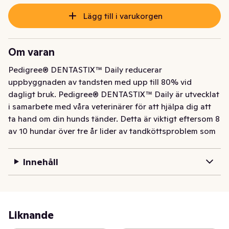
Lägg till i varukorgen
Om varan
Pedigree® DENTASTIX™ Daily reducerar 
uppbyggnaden av tandsten med upp till 80% vid 
dagligt bruk. Pedigree® DENTASTIX™ Daily är utvecklat 
i samarbete med våra veterinärer för att hjälpa dig att 
ta hand om din hunds tänder. Detta är viktigt eftersom 8 
av 10 hundar över tre år lider av tandköttsproblem som 
orsakats av tandsten. Pedigree® DENTASTIX™ Daily är 
en daglig godbit som din hund kommer att njuta av, 
Innehåll
samtidigt som den rengör svåråtkomliga tänder. Det er 
vetenskapligt bevisat att Pedigree® DENTASTIX™ Daily 
hjälper med att ta bort plack och förhindra tandsten. 
Hundar använder munnen för att utforska världen, så 
Liknande
hjälp din bästa vän. Bra tänder för ett bra liv! Pedigree® 
DENTASTIX™ Triple Action: Minskar 