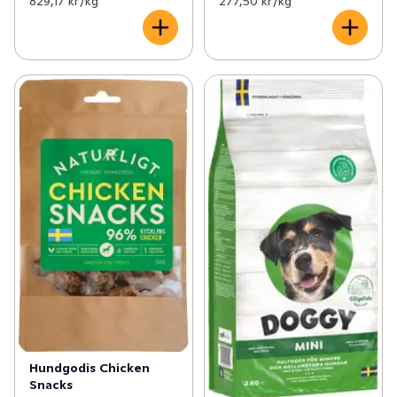
829,17 kr /kg
277,50 kr /kg
Hundgodis Chicken
Snacks