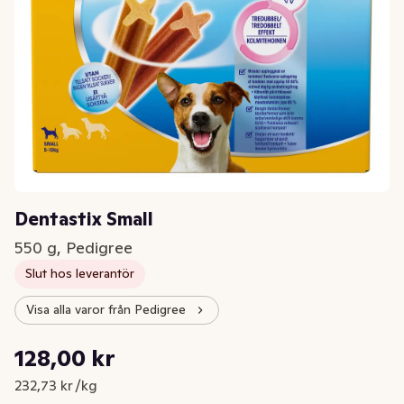
Dentastix Small
550 g, Pedigree
Slut hos leverantör
Visa alla varor från Pedigree
Styckpris: 232,73 kr /kg
128,00 kr
Nuvarande pris är: 128,00 kr
232,73 kr /kg