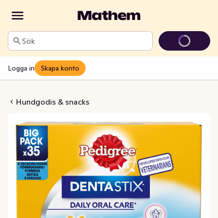
Sök
Logga in
Skapa konto
astix Small
Hundgodis & snacks