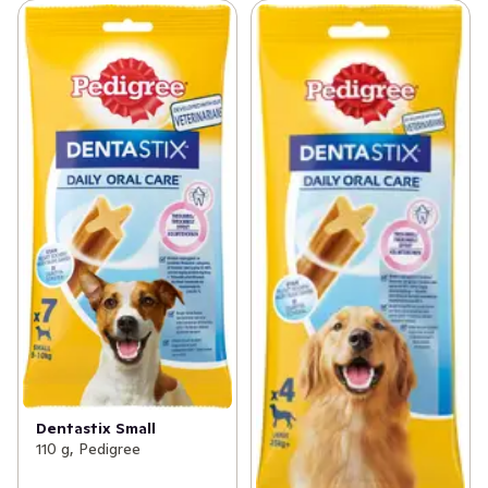
tandstensuppbyggnad med upp till 80% – vid dagligt 
bruk Rengör tänder som är svåra att komma åt Främjar 
ett friskt tandkött
Dentastix Small
110 g, Pedigree