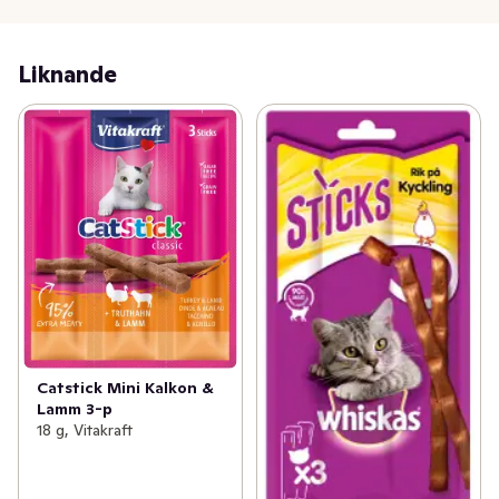
- Utan färgämnen

- Utan artificiella smakförstärkare

Liknande
- Tre sticks i en förpackning
Catstick Mini Kalkon &
Lamm 3-p
18 g, Vitakraft