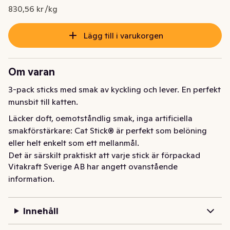
Nuvarande pris är: 14,95 kr
830,56 kr /kg
Lägg till i varukorgen
Om varan
3-pack sticks med smak av kyckling och lever. En perfekt 
munsbit till katten.
Läcker doft, oemotståndlig smak, inga artificiella 
smakförstärkare: Cat Stick® är perfekt som belöning 
eller helt enkelt som ett mellanmål. 

Det är särskilt praktiskt att varje stick är förpackad 
Vitakraft Sverige AB har angett ovanstående
individuellt - detta bevarar färskhet och arom.

information.
- Med fågel och lever

- Extra mycket kött (95%)

Innehåll
- Sockerfritt recept

- Med brytlinjer för perfekta portionsbitar
