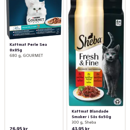
Kattmat Perle Sea
8x85g
680 g, GOURMET
Kattmat Blandade
Smaker i Sås 6x50g
300 g, Sheba
76,95 kr
43,95 kr