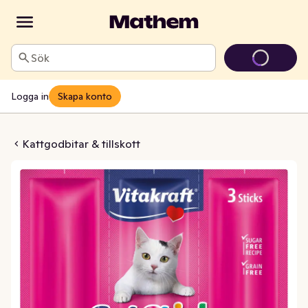
Sök
Logga in
Skapa konto
Kyckling och Lever 3-p
Kattgodbitar & tillskott