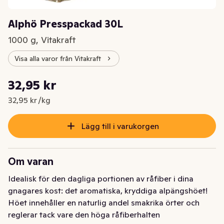
Alphö Presspackad 30L
1000 g, Vitakraft
Visa alla varor från Vitakraft
Styckpris: 32,95 kr /kg
32,95 kr
Nuvarande pris är: 32,95 kr
32,95 kr /kg
Lägg till i varukorgen
Om varan
Idealisk för den dagliga portionen av råfiber i dina 
gnagares kost: det aromatiska, kryddiga alpängshöet! 
Höet innehåller en naturlig andel smakrika örter och 
reglerar tack vare den höga råfiberhalten 