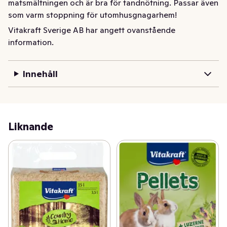
matsmältningen och är bra för tandnötning. Passar även 
som varm stoppning för utomhusgnagarhem!

Vitakraft Sverige AB har angett ovanstående
- Idealisk för gnagare

information.
- Soltorkad och skonsamt skördad

- Innehåller naturliga mineraler och spårämnen
Innehåll
Liknande