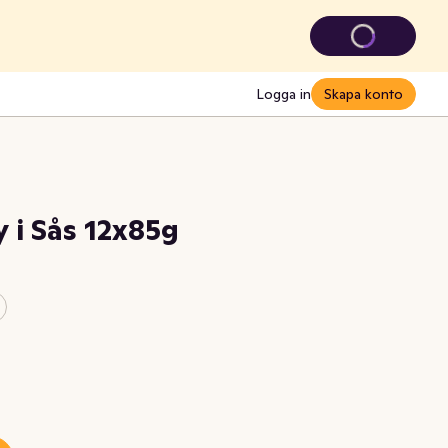
Logga in
Skapa konto
 i Sås 12x85g