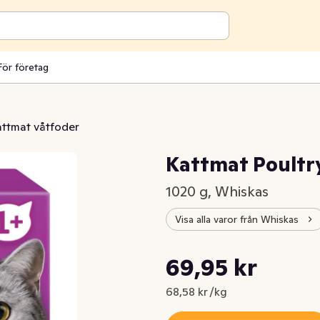
För företag
ttmat våtfoder
Kattmat Poultry
1020 g, Whiskas
Visa alla varor från Whiskas
Styckpris: 68,58 kr /kg
69,95 kr
Nuvarande pris är: 69,95 kr
68,58 kr /kg