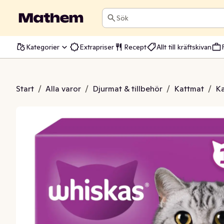
Sök
Kategorier
Extrapriser
Recept
Allt till kräftskivan
oultry i Sås 12x85g
Start
/
Alla varor
/
Djurmat & tillbehör
/
Kattmat
/
Ka