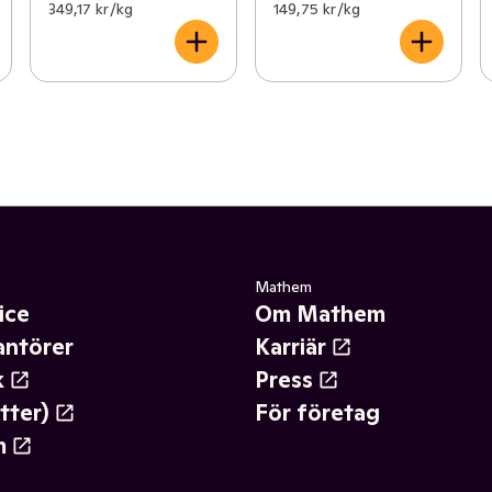
349,17 kr /kg
149,75 kr /kg
Mathem
ice
Om Mathem
antörer
Karriär
k
Press
tter)
För företag
m