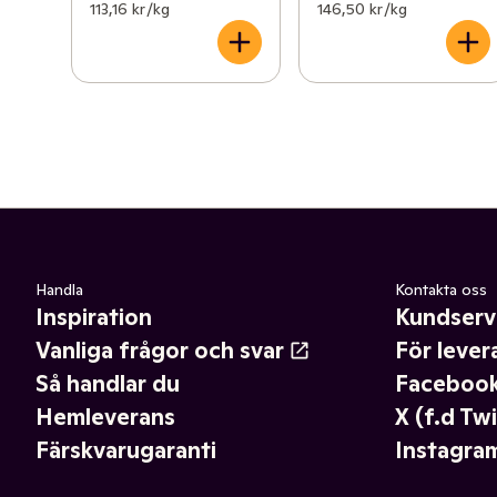
113,16 kr /kg
146,50 kr /kg
Handla
Kontakta oss
Inspiration
Kundserv
Vanliga frågor och svar
För lever
Så handlar du
Faceboo
Hemleverans
X (f.d Twi
Färskvarugaranti
Instagra