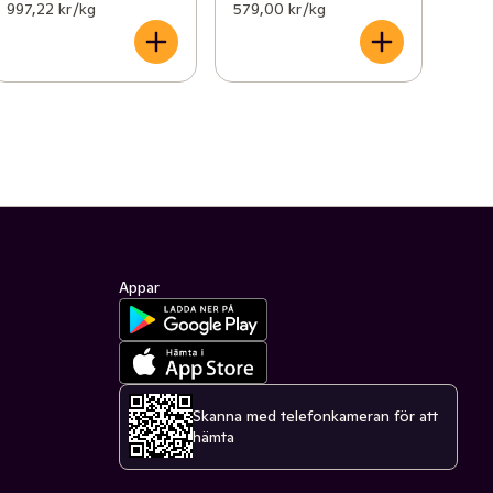
997,22 kr /kg
579,00 kr /kg
Appar
Skanna med telefonkameran för att
hämta