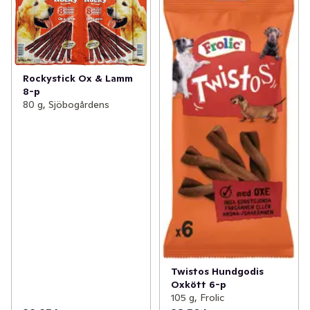
Rockystick Ox & Lamm
8-p
80 g, Sjöbogårdens
Twistos Hundgodis
Oxkött 6-p
105 g, Frolic