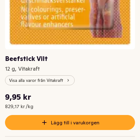
Beefstick Vilt
12 g, Vitakraft
Visa alla varor från Vitakraft
Styckpris: 829,17 kr /kg
9,95 kr
Nuvarande pris är: 9,95 kr
829,17 kr /kg
Lägg till i varukorgen