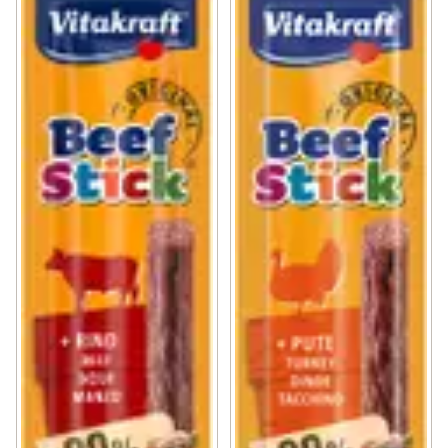
Lätt att portionera tack vare skårlinjer

Sockerfri formel

Utan färgämnen

Utan konserveringsmedel

Utan konstgjorda smakförstärkare

Individuellt inslagna i färskhetsförseglade 
avrivningsförpackningar

Tillverkad i en hållbar tillverkningsanläggning med grön 
el och vårt eget avloppsreningsverk