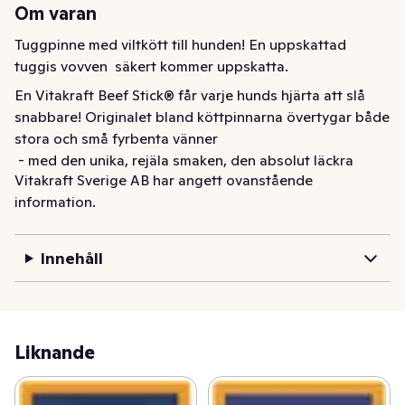
Om varan
Tuggpinne med viltkött till hunden! En uppskattad 
tuggis vovven  säkert kommer uppskatta.
En Vitakraft Beef Stick® får varje hunds hjärta att slå 
snabbare! Originalet bland köttpinnarna övertygar både 
stora och små fyrbenta vänner

 - med den unika, rejäla smaken, den absolut läckra 
Vitakraft Sverige AB har angett ovanstående
doften och en extra hög kötthalt. 

information.
Perfekt för att skämma bort, belöna eller som ett 
mellanmål! 

Särskilt praktiskt: Beef Stick® Original bra att med 
Innehåll
eftersom den har en praktisk förpackning. 

Varje sticka är individuellt förpackad - detta bevarar 
fräschören och aromen.förpackningen.

Liknande
Vilt kött

Extra hög kötthalt på > 90 %

Med vitaminer
