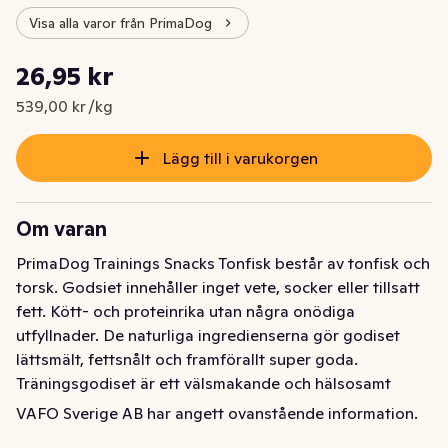
Visa alla varor från PrimaDog
Styckpris: 539,00 kr /kg
26,95 kr
Nuvarande pris är: 26,95 kr
539,00 kr /kg
Lägg till i varukorgen
Om varan
PrimaDog Trainings Snacks Tonfisk består av tonfisk och 
torsk. Godsiet innehåller inget vete, socker eller tillsatt 
fett. Kött- och proteinrika utan några onödiga 
utfyllnader. De naturliga ingredienserna gör godiset 
lättsmält, fettsnålt och framförallt super goda. 
Träningsgodiset är ett välsmakande och hälsosamt 
godis att belöna din hund med under 
VAFO Sverige AB har angett ovanstående information.
träningssituationer. Godiset kladdar inte och är lätt att 