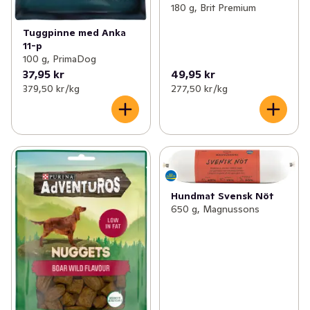
180 g, Brit Premium
Tuggpinne med Anka
11-p
100 g, PrimaDog
37,95 kr
49,95 kr
379,50 kr /kg
277,50 kr /kg
Hundmat Svensk Nöt
650 g, Magnussons