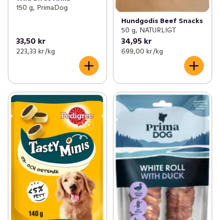
150 g, PrimaDog
hundgodiset finns tre smakalternativ!
Hundgodis Beef Snacks
50 g, NATURLIGT
33,50 kr
34,95 kr
223,33 kr /kg
699,00 kr /kg