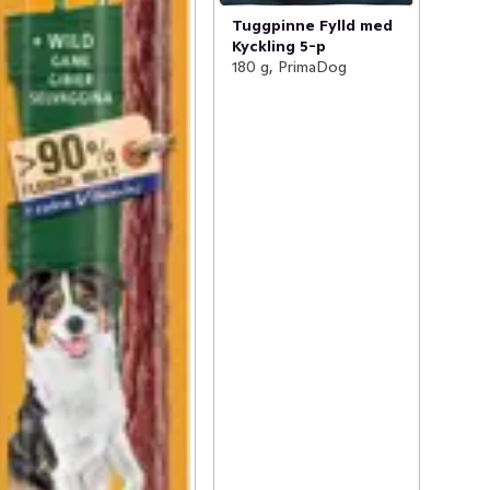
Tuggpinne Fylld med
Kyckling 5-p
180 g, PrimaDog