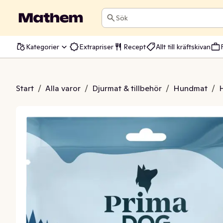
Sök
Kategorier
Extrapriser
Recept
Allt till kräftskivan
ne med Anka 11-p
Start
/
Alla varor
/
Djurmat & tillbehör
/
Hundmat
/