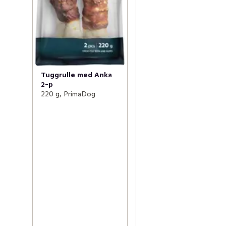
lindats in i filé! De ankfiléer som finns runt pinnarna är 
torkat kött, så se till att din hund alltid har tillgång till 
friskt vatten. Man kan inte ersätta helfoder med godis.
Tuggrulle med Anka
2-p
220 g, PrimaDog