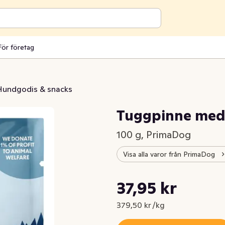
För företag
Hundgodis & snacks
Tuggpinne med
100 g, PrimaDog
Visa alla varor från PrimaDog
Styckpris: 379,50 kr /kg
37,95 kr
Nuvarande pris är: 37,95 kr
379,50 kr /kg