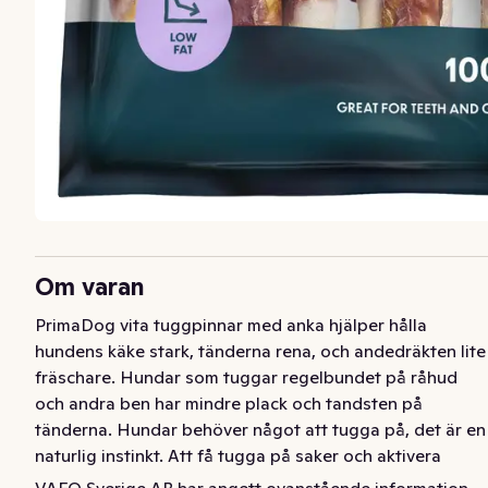
Om varan
PrimaDog vita tuggpinnar med anka hjälper hålla 
hundens käke stark, tänderna rena, och andedräkten lite 
fräschare. Hundar som tuggar regelbundet på råhud 
och andra ben har mindre plack och tandsten på 
tänderna. Hundar behöver något att tugga på, det är en 
naturlig instinkt. Att få tugga på saker och aktivera 
käkmusklerna ordentligt är en viktig del av hundars 