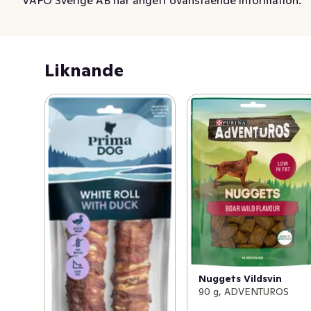
VAFO Sverige AB har angett ovanstående information.
naturliga beteende: det hjälper till att hålla dem i bra 
form och får hunden att må bra.

1% av vinsten skänks till hundar i nöd

Liknande
Alla hundar förtjänar ett hem där de blir älskade. 
PrimaDog vill ta sitt ansvar, därför donerar dem 1% av 
vinsten till verksamheter som hjälper hemlösa och 
utsatta hundar i Sverige. När du köper en PrimaDog 
produkt så stödjer även du de verksamheterna.
PrimaDogs Tuggpinne med anka är ett delikat tuggben 
som har lindats in i saftig ankfilé. Tuggbenet av nöthud 
hjälper att hålla din hunds tänder rena, och ankfilén ger 
den här lätta delikatessen smak.

PrimaDog-tuggbenen är läckra men lätta mellanmål, 
som erbjuder din hund både aktivering och mekanisk 
Nuggets Vildsvin
rengöring av tänderna. De mest kräsna hundarna blir till 
90 g, ADVENTUROS
exempel förtjusta i de tuggbensalternativ som har 