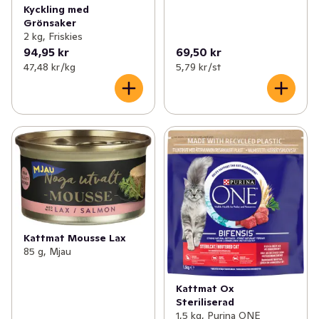
Kyckling med
Grönsaker
2 kg, Friskies
94,95 kr
69,50 kr
47,48 kr /kg
5,79 kr /st
Kattmat Mousse Lax
85 g, Mjau
Kattmat Ox
Steriliserad
1,5 kg, Purina ONE