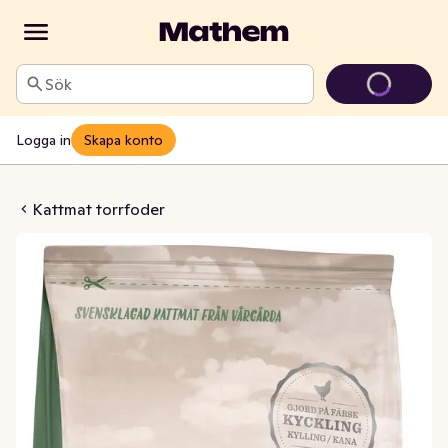
Sök
Logga in
Skapa konto
astrerad Utekatt
Kattmat torrfoder