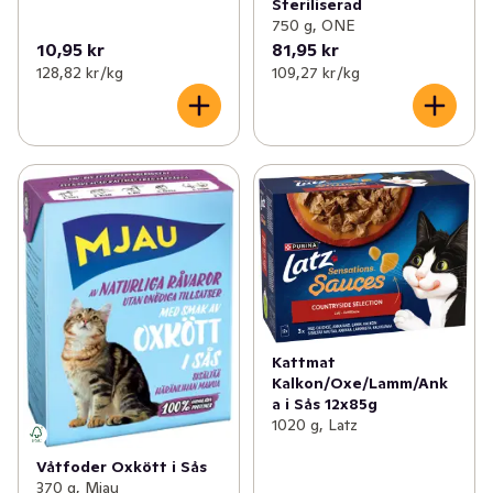
Steriliserad
750 g, ONE
10,95 kr
81,95 kr
128,82 kr /kg
109,27 kr /kg
Kattmat
Kalkon/Oxe/Lamm/Ank
a i Sås 12x85g
1020 g, Latz
Våtfoder Oxkött i Sås
370 g, Mjau