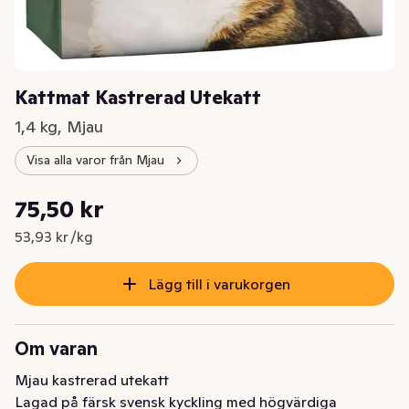
Kattmat Kastrerad Utekatt
1,4 kg, Mjau
Visa alla varor från Mjau
Styckpris: 53,93 kr /kg
75,50 kr
Nuvarande pris är: 75,50 kr
53,93 kr /kg
Lägg till i varukorgen
Om varan
Mjau kastrerad utekatt 

Lagad på färsk svensk kyckling med högvärdiga 