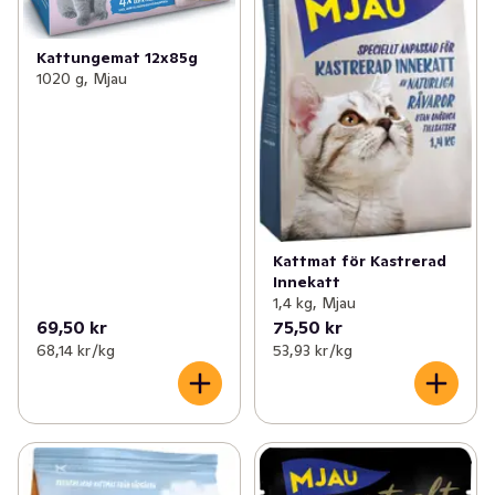
samt en mineralbalans som minskar risken för bildandet 
av urinstenar.

Kattungemat 12x85g
Fodret tillagas i Vårgårda, mitt i det västgötska 
1020 g, Mjau
jordlandskapet.
Kattmat för Kastrerad
Innekatt
1,4 kg, Mjau
69,50 kr
75,50 kr
68,14 kr /kg
53,93 kr /kg