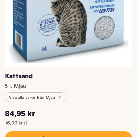
Kattsand
5 l, Mjau
Visa alla varor från Mjau
Styckpris: 16,99 kr /l
84,95 kr
Nuvarande pris är: 84,95 kr
16,99 kr /l