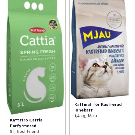
den passar för känsliga katter med exempelvis astma 
eller känsliga tassar. Den är också enkel att byta ut och 
gör ditt hem rent och fräscht – utan att lämna en massa 
spår. Nettovikt: 8 liter
Kattmat för Kastrerad
Innekatt
1,4 kg, Mjau
Kattströ Cattia
Parfyrmerad
5 l, Best Friend