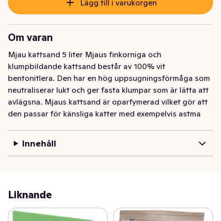
Lägg till i varukorgen
Om varan
Mjau kattsand 5 liter Mjaus finkorniga och 
klumpbildande kattsand består av 100% vit 
bentonitlera. Den har en hög uppsugningsförmåga som 
neutraliserar lukt och ger fasta klumpar som är lätta att 
avlägsna. Mjaus kattsand är oparfymerad vilket gör att 
den passar för känsliga katter med exempelvis astma 
eller känsliga tassar. Den är också enkel att byta ut och 
gör ditt hem rent och fräscht – utan att lämna en massa 
Innehåll
spår. Nettovikt: 8 liter
Mjau kattsand 5 liter Mjaus finkorniga och 
klumpbildande kattsand består av 100% vit 
bentonitlera. Den har en hög uppsugningsförmåga som 
Liknande
neutraliserar lukt och ger fasta klumpar som är lätta att 
avlägsna. Mjaus kattsand är oparfymerad vilket gör att 