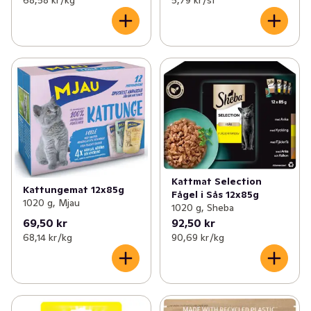
68,58 kr /kg
5,79 kr /st
Kattmat Selection
Kattungemat 12x85g
Fågel i Sås 12x85g
1020 g, Mjau
1020 g, Sheba
69,50 kr
92,50 kr
68,14 kr /kg
90,69 kr /kg