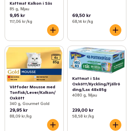
Kattmat Kalkon i Sås
85 g, Mjau
9,95 kr
69,50 kr
117,06 kr /kg
68,14 kr /kg
Kattmat i Sås
Oxkött/Kyckling/Fjällrö
Våtfoder Mousse med
ding/Lax 48x85g
Tonfisk/Lever/Kalkon/
4080 g, Mjau
Oxkött
340 g, Gourmet Gold
29,95 kr
239,00 kr
88,09 kr /kg
58,58 kr /kg