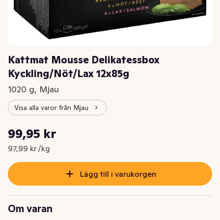
Kattmat Mousse Delikatessbox
Kyckling/Nöt/Lax 12x85g
1020 g, Mjau
Visa alla varor från Mjau
Styckpris: 97,99 kr /kg
99,95 kr
Nuvarande pris är: 99,95 kr
97,99 kr /kg
Lägg till i varukorgen
Om varan