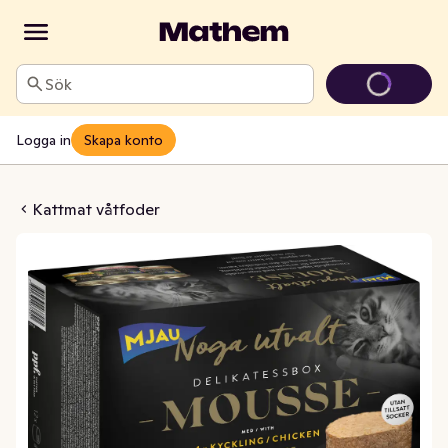
Sök
Logga in
Skapa konto
ssbox Kyckling/Nöt/Lax 12x85g
Kattmat våtfoder