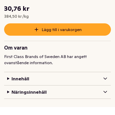
Styckpris: 384,50 kr /kg
30,76 kr
Nuvarande pris är: 30,76 kr
384,50 kr /kg
Lägg till i varukorgen
Om varan
First Class Brands of Sweden AB har angett
ovanstående information.
Innehåll
Näringsinnehåll