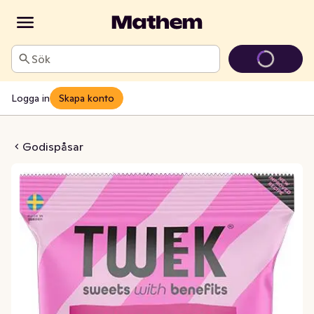
Sök
Logga in
Skapa konto
sh Utan Tillsatt Socker
Godispåsar