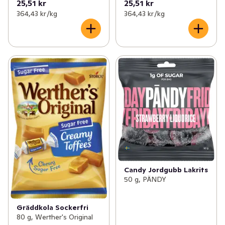
25,51 kr
25,51 kr
364,43 kr /kg
364,43 kr /kg
Candy Jordgubb Lakrits
50 g, PÄNDY
Gräddkola Sockerfri
80 g, Werther's Original