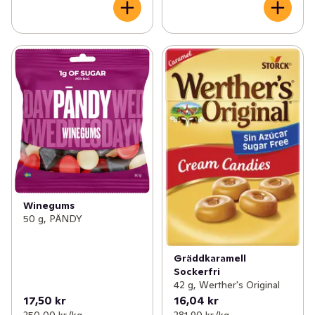
Winegums
50 g, PÄNDY
Gräddkaramell
Sockerfri
42 g, Werther's Original
17,50 kr
16,04 kr
350,00 kr /kg
381,90 kr /kg