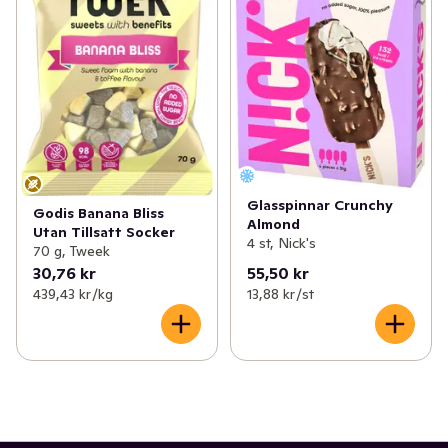
Glasspinnar Crunchy
Godis Banana Bliss
Almond
Utan Tillsatt Socker
4 st, Nick's
70 g, Tweek
30,76 kr
55,50 kr
439,43 kr /kg
13,88 kr /st