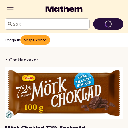
Sök
Logga in
Skapa konto
ad 72% Sockerfri
Chokladkakor