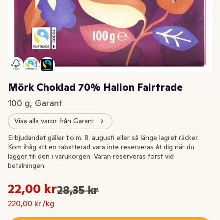
Mörk Choklad 70% Hallon Fairtrade
100 g, Garant
Visa alla varor från Garant
Extrapris
Erbjudandet gäller t.o.m. 8. augusti eller så länge lagret räcker.
Kom ihåg att en rabatterad vara inte reserveras åt dig när du
lägger till den i varukorgen. Varan reserveras först vid
betalningen.
Styckpris: 220,00 kr /kg
22,00 kr
28,35 kr
Ursprungspriset var: 28,35 kr
Nuvarande pris är: 22,00 kr
220,00 kr /kg