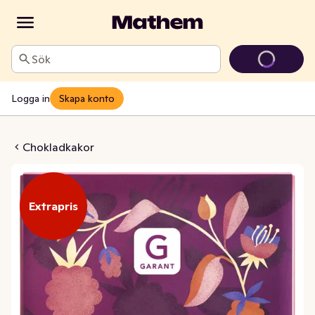
Sök
Logga in
Skapa konto
70% Hallon Fairtrade
Chokladkakor
Extrapris