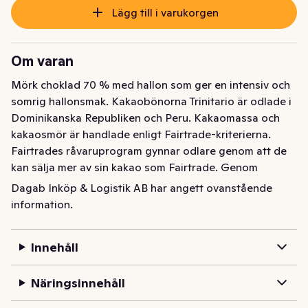
Lägg till i varukorgen
Om varan
Mörk choklad 70 % med hallon som ger en intensiv och 
somrig hallonsmak. Kakaobönorna Trinitario är odlade i 
Dominikanska Republiken och Peru. Kakaomassa och 
kakaosmör är handlade enligt Fairtrade-kriterierna. 
Fairtrades råvaruprogram gynnar odlare genom att de 
kan sälja mer av sin kakao som Fairtrade. Genom 
Fairtrade förbättras levnadsvillkoren för de som odlat 
Dagab Inköp & Logistik AB har angett ovanstående
kakaon.
information.
Mörk choklad 70% med smak av hallon. Med hallon som 
ger en intensiv och somrig hallonsmak. 100 gram.
Innehåll
Näringsinnehåll