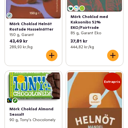
Mörk Choklad med
Kakaonibs 52%
Mörk Choklad Helnöt
EKO/Fairtrade
Rostade Hasselnötter
85 g, Garant Eko
150 g, Garant
43,49 kr
37,81 kr
289,93 kr /kg
444,82 kr /kg
Extrapris
Mörk Choklad Almond
Seasalt
90 g, Tony's Chocolonely