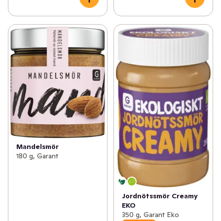
Mandelsmör
180 g, Garant
Jordnötssmör Creamy
EKO
350 g, Garant Eko