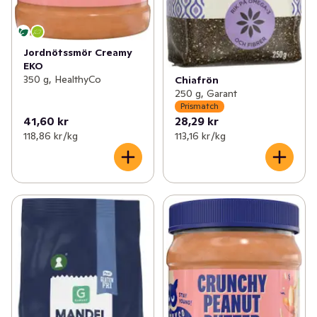
Jordnötssmör Creamy
EKO
350 g, HealthyCo
Chiafrön
250 g, Garant
Prismatch
41,60 kr
28,29 kr
118,86 kr /kg
113,16 kr /kg