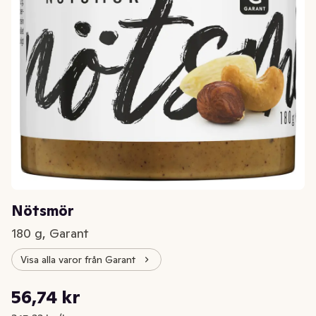
Nötsmör
180 g, Garant
Visa alla varor från Garant
Styckpris: 315,22 kr /kg
56,74 kr
Nuvarande pris är: 56,74 kr