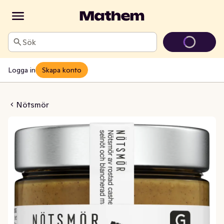
Sök
Logga in
Skapa konto
ötsmör
Nötsmör