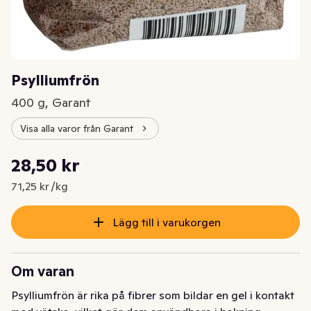
Psylliumfrön
400 g, Garant
Visa alla varor från Garant
Styckpris: 71,25 kr /kg
28,50 kr
Nuvarande pris är: 28,50 kr
71,25 kr /kg
Lägg till i varukorgen
Om varan
Psylliumfrön är rika på fibrer som bildar en gel i kontakt 