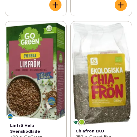
Linfrö Hela
Chiafrön EKO
Svenskodlade
250 g, Garant Eko
400 g, GoGreen