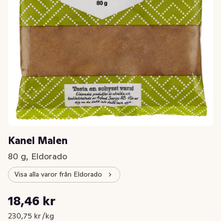
Kanel Malen
80 g, Eldorado
Visa alla varor från Eldorado
Styckpris: 230,75 kr /kg
18,46 kr
Nuvarande pris är: 18,46 kr
230,75 kr /kg