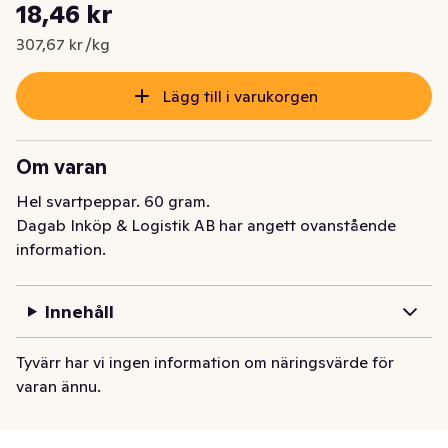
Styckpris: 307,67 kr /kg
18,46 kr
Nuvarande pris är: 18,46 kr
307,67 kr /kg
Lägg till i varukorgen
Om varan
Hel svartpeppar. 60 gram.
Dagab Inköp & Logistik AB har angett ovanstående
information.
Innehåll
Tyvärr har vi ingen information om näringsvärde för
varan ännu.