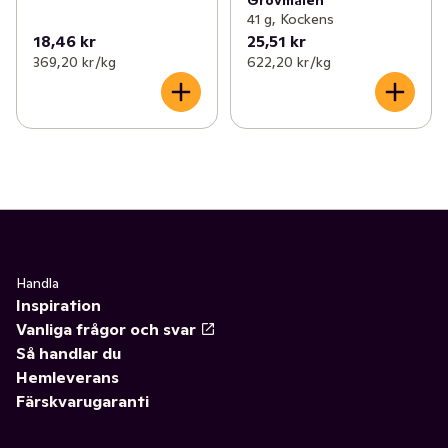
Grovmalen
41 g, Kockens
18,46 kr
25,51 kr
369,20 kr /kg
622,20 kr /kg
Handla
Inspiration
Vanliga frågor och svar
Så handlar du
Hemleverans
Färskvarugaranti