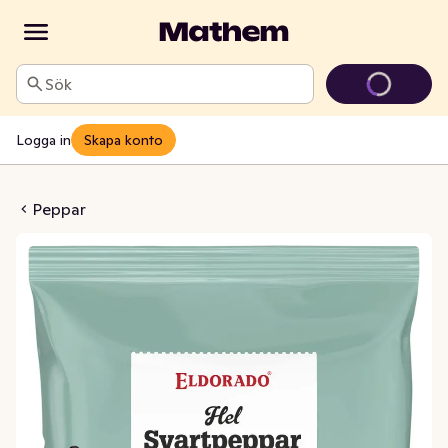
Sök
Logga in
Skapa konto
tpeppar Hel
Peppar