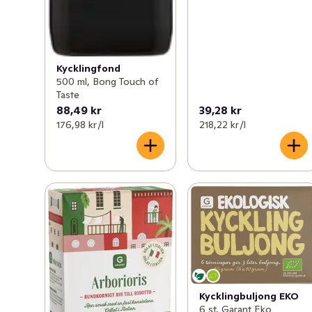
Kycklingfond
500 ml, Bong Touch of
Taste
88,49 kr
39,28 kr
176,98 kr /l
218,22 kr /l
Kycklingbuljong EKO
6 st, Garant Eko