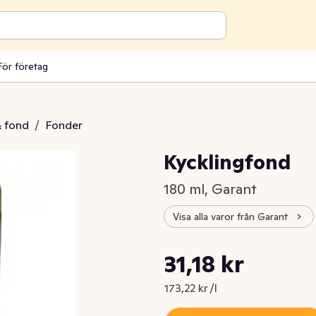
För företag
& fond
/
Fonder
Kycklingfond
180 ml, Garant
Visa alla varor från Garant
Styckpris: 173,22 kr /l
31,18 kr
Nuvarande pris är: 31,18 kr
173,22 kr /l