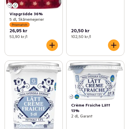
Vispgrädde 36%
5 dl, Skånemejerier
Prismatch
26,95 kr
20,50 kr
53,90 kr /l
102,50 kr /l
Crème Fraiche Lätt
13%
2 dl, Garant