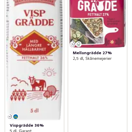
Mellangrädde 27%
2,5 dl, Skånemejerier
Vispgrädde 36%
5 dl, Garant