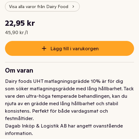
Visa alla varor från Dairy Food
Styckpris: 45,90 kr /l
22,95 kr
Nuvarande pris är: 22,95 kr
45,90 kr /l
Lägg till i varukorgen
Om varan
Dairy foods UHT matlagningsgrädde 10% är för dig 
som söker matlagningsgrädde med lång hållbarhet. Tack 
vare den ultra-höga temperade behandlingen, kan du 
njuta av en grädde med lång hållbarhet och stabil 
konsistens. Perfekt för både vardagsmat och 
festmåltider.
Dagab Inköp & Logistik AB har angett ovanstående
information.