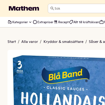
Sök
Kategorier
Extrapriser
Recept
Allt till kräftskivan
ndaisesås 3-p
Start
/
Alla varor
/
Kryddor & smaksättare
/
Såser & 