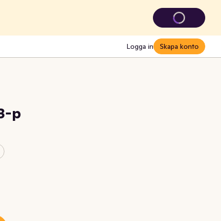
Logga in
Skapa konto
3-p