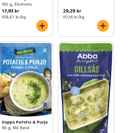
165 g, Ekströms
17,93 kr
29,29 kr
108,67 kr /kg
117,16 kr /kg
Soppa Potatis & Purjo
96 g, Blå Band