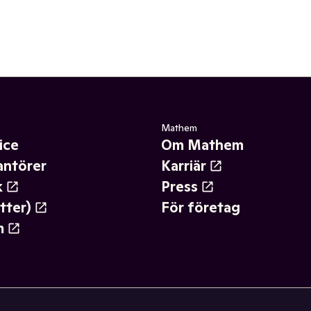
Mathem
ice
Om Mathem
antörer
Karriär
k
Press
tter)
För företag
m