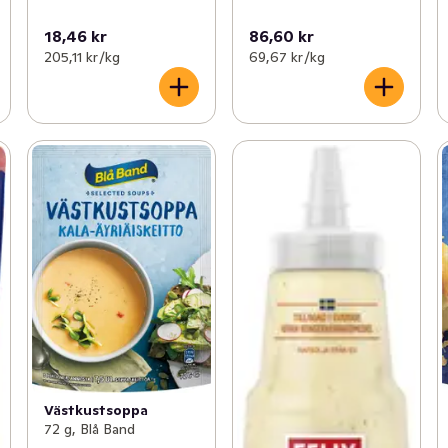
18,46 kr
86,60 kr
205,11 kr /kg
69,67 kr /kg
Västkustsoppa
72 g, Blå Band