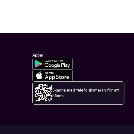
Appar
Skanna med telefonkameran för att
hämta