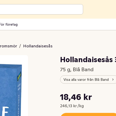
För företag
aromsmör
/
Hollandaisesås
Hollandaisesås 
75 g, Blå Band
Visa alla varor från Blå Band
Styckpris: 246,13 kr /kg
18,46 kr
Nuvarande pris är: 18,46 kr
246,13 kr /kg