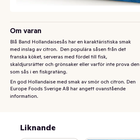
Om varan
Blå Band Hollandaisesås har en karaktäristiska smak 
med inslag av citron.  Den populära såsen från det 
franska köket, serveras med fördel till fisk, 
skaldjursrätter och grönsaker eller varför inte prova den 
som sås i en fiskgratäng.
En god Hollandaise med smak av smör och citron. Den 
Europe Foods Sverige AB har angett ovanstående
populära såsen från det franska köket, serveras med 
information.
fördel till fisk, skaldjursrätter och grönsaker eller varför 
inte prova den som sås i en fiskgratäng. Våra såser 
hjälper dig att enkelt och snabbt göra måltiden till en 
succé.
Liknande