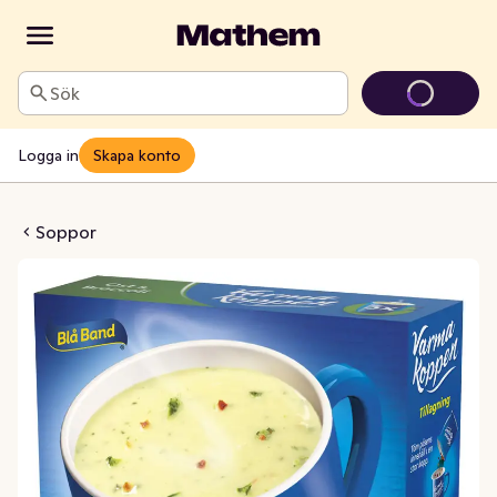
Sök
Logga in
Skapa konto
pa Ost & Broccoli 3x2dl
Soppor