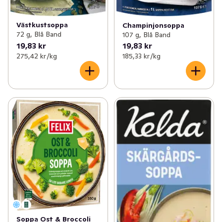
Västkustsoppa
Champinjonsoppa
72 g, Blå Band
107 g, Blå Band
19,83 kr
19,83 kr
275,42 kr /kg
185,33 kr /kg
Soppa Ost & Broccoli