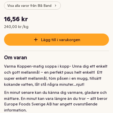
Visa alla varor från Blå Band
Styckpris: 240,00 kr /kg
16,56 kr
Nuvarande pris är: 16,56 kr
240,00 kr /kg
Lägg till i varukorgen
Om varan
Varma Koppen-matig soppa i kopp- Unna dig ett enkelt 
och gott mellanmål – en perfekt paus helt enkelt!  Ett 
super enkelt mellanmål, töm påsen i en mugg, tillsätt 
kokande vatten, låt stå några minuter…njut!
En minut senare kan du känna dig varmare, gladare och 
mättare. En minut kan vara längre än du tror – allt beror 
Europe Foods Sverige AB har angett ovanstående
på vad du fyller just din minut med? Varma koppens 
information.
goda soppor finns i flera smaker.