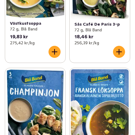
Västkustsoppa
Sås Café De Paris 3-p
72 g, Blå Band
72 g, Blå Band
19,83 kr
18,46 kr
275,42 kr /kg
256,39 kr /kg