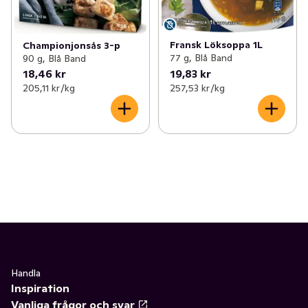
Fransk Löksoppa 1L
Championjonsås 3-p
77 g, Blå Band
90 g, Blå Band
18,46 kr
19,83 kr
205,11 kr /kg
257,53 kr /kg
Handla
Inspiration
Vanliga frågor och svar