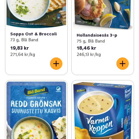
Soppa Ost & Broccoli
Hollandaisesås 3-p
73 g, Blå Band
75 g, Blå Band
19,83 kr
18,46 kr
271,64 kr /kg
246,13 kr /kg