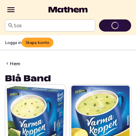
Sök
Logga in
Skapa konto
Hem
Blå Band