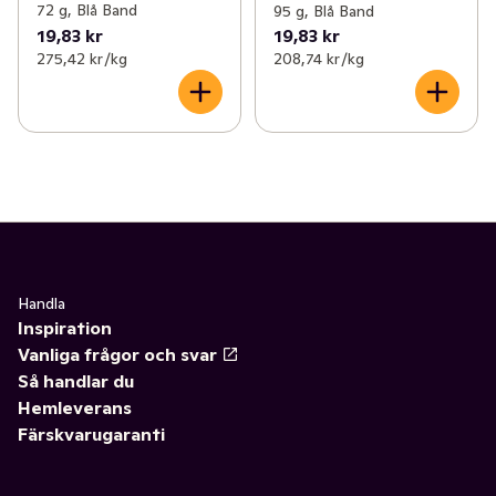
72 g, Blå Band
95 g, Blå Band
19,83 kr
19,83 kr
275,42 kr /kg
208,74 kr /kg
Handla
Inspiration
Vanliga frågor och svar
Så handlar du
Hemleverans
Färskvarugaranti