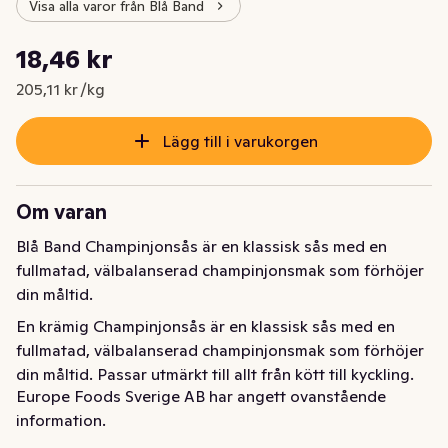
Visa alla varor från Blå Band
Styckpris: 205,11 kr /kg
18,46 kr
Nuvarande pris är: 18,46 kr
205,11 kr /kg
Lägg till i varukorgen
Om varan
Blå Band Champinjonsås är en klassisk sås med en 
fullmatad, välbalanserad champinjonsmak som förhöjer 
din måltid.
En krämig Champinjonsås är en klassisk sås med en 
fullmatad, välbalanserad champinjonsmak som förhöjer 
din måltid. Passar utmärkt till allt från kött till kyckling. 
Europe Foods Sverige AB har angett ovanstående
Våra såser hjälper dig att enkelt och snabbt göra 
information.
måltiden till succé.