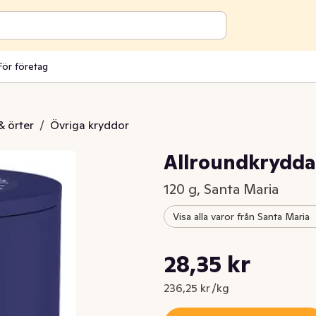
För företag
& örter
/
Övriga kryddor
Allroundkrydda
120 g, Santa Maria
Visa alla varor från Santa Maria
Styckpris: 236,25 kr /kg
28,35 kr
Nuvarande pris är: 28,35 kr
236,25 kr /kg