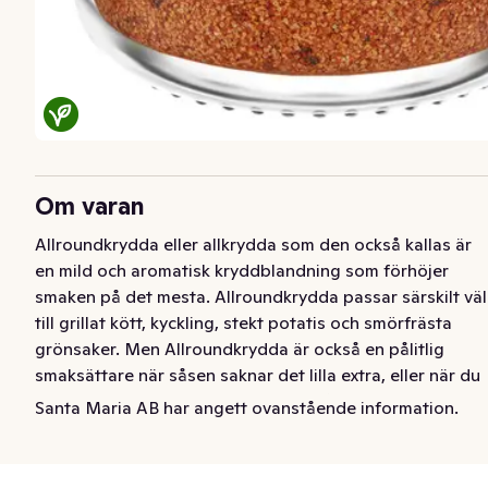
Om varan
Allroundkrydda eller allkrydda som den också kallas är 
en mild och aromatisk kryddblandning som förhöjer 
smaken på det mesta. Allroundkrydda passar särskilt väl 
till grillat kött, kyckling, stekt potatis och smörfrästa 
grönsaker. Men Allroundkrydda är också en pålitlig 
smaksättare när såsen saknar det lilla extra, eller när du 
vill göra en god dressing eller dippsås. Använd 
Santa Maria AB har angett ovanstående information.
Allroundkrydda som bordskrydda eller som pålitlig 
smaksättare vid spis och grill. 

• Allroundkrydda förvaras mörkt och torrt för att bevara 