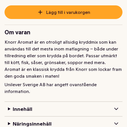
Lägg till i varukorgen
Om varan
Knorr Aromat är en otroligt allsidig kryddmix som kan 
användas till det mesta inom matlagning – både under 
tillredning eller som krydda på bordet. Passar utmärkt 
till kött, fisk, såser, grönsaker, soppor med mera. 
Aromat är en klassisk krydda från Knorr som lockar fram 
den goda smaken i maten!

Unilever Sverige AB har angett ovanstående
Knorrs spännande kryddserie har något för alla smaker. 
information.
Här hittar du allt från vår välbalanserade potatiskrydda 
till våra kött- och grillkryddor som ger saft och smak till 
Innehåll
grillbiffen.
Knorr Aromat Kryddsalt är ett allsidigt kryddsalt som 
Näringsinnehåll
kan som smaksättning användas till det mesta inom 