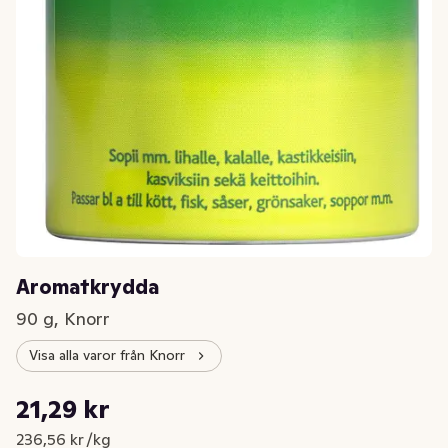
Aromatkrydda
90 g, Knorr
Visa alla varor från Knorr
Styckpris: 236,56 kr /kg
21,29 kr
Nuvarande pris är: 21,29 kr
236,56 kr /kg