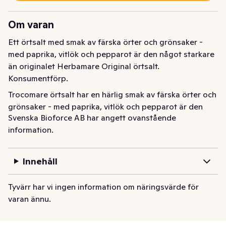
Om varan
Ett örtsalt med smak av färska örter och grönsaker - 
med paprika, vitlök och pepparot är den något starkare 
än originalet Herbamare Original örtsalt. 
Konsumentförp.
Trocomare örtsalt har en härlig smak av färska örter och 
grönsaker - med paprika, vitlök och pepparot är den 
Svenska Bioforce AB har angett ovanstående
något starkare än originalet Herbamare Original örtsalt.

information.
De nyskördade, ekologiska råvarorna lagras under flera 
månader tillsammans med naturligt havssalt, för att 
Innehåll
saltet ska kunna dra ut arom och eteriska oljor. Allt 
enligt Alfred Vogels originalrecept.

Tyvärr har vi ingen information om näringsvärde för
varan ännu.
Trocomare är fri från glutamat, konstgjorda 
smakförstärkare och klumpförebyggande medel.