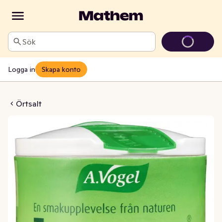
Sök
Logga in
Skapa konto
tsalt EKO Bioforce
Örtsalt