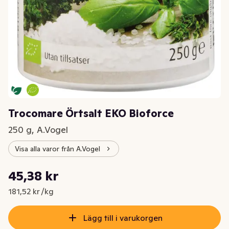
Trocomare Örtsalt EKO Bioforce
250 g, A.Vogel
Visa alla varor från A.Vogel
Styckpris: 181,52 kr /kg
45,38 kr
Nuvarande pris är: 45,38 kr
181,52 kr /kg
Lägg till i varukorgen