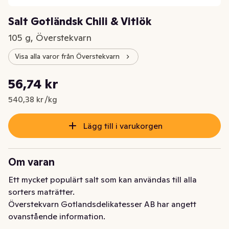
Salt Gotländsk Chili & Vitlök
105 g, Överstekvarn
Visa alla varor från Överstekvarn
Styckpris: 540,38 kr /kg
56,74 kr
Nuvarande pris är: 56,74 kr
540,38 kr /kg
Lägg till i varukorgen
Om varan
Ett mycket populärt salt som kan användas till alla 
sorters maträtter.
Överstekvarn Gotlandsdelikatesser AB har angett
ovanstående information.