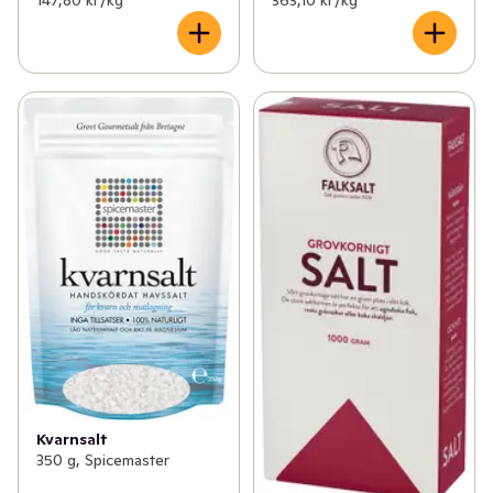
147,80 kr /kg
363,10 kr /kg
Kvarnsalt
350 g, Spicemaster