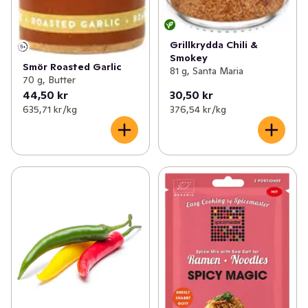
Grillkrydda Chili &
Smokey
Smör Roasted Garlic
81 g, Santa Maria
70 g, Butter
44,50 kr
30,50 kr
635,71 kr /kg
376,54 kr /kg