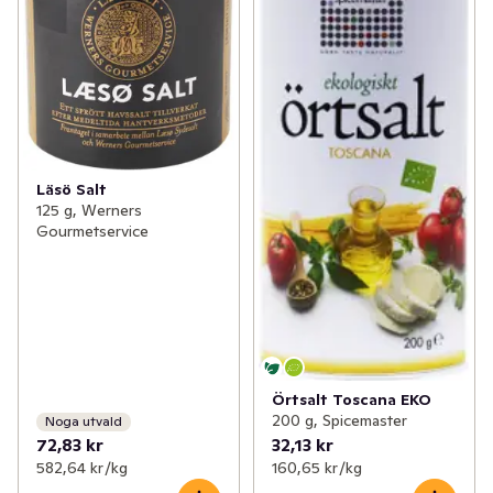
Läsö Salt
125 g, Werners
Gourmetservice
Örtsalt Toscana EKO
200 g, Spicemaster
Noga utvald
72,83 kr
32,13 kr
582,64 kr /kg
160,65 kr /kg