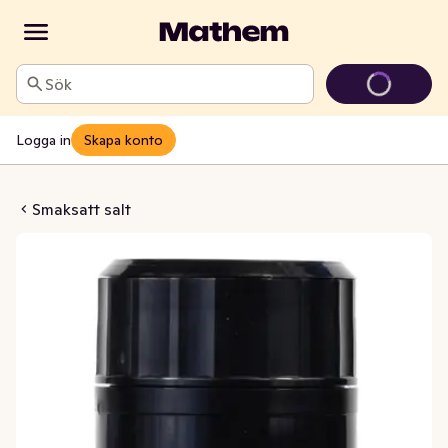
Sök
Logga in
Skapa konto
dsk Chili & Vitlök
Smaksatt salt