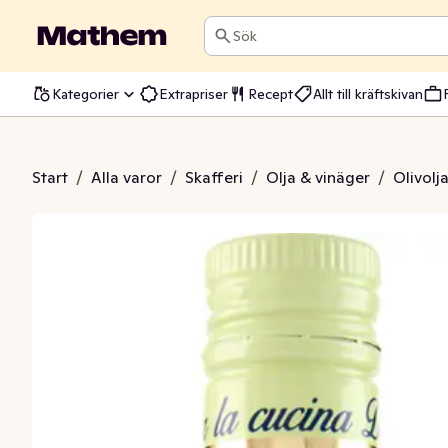
Sök
Kategorier
Extrapriser
Recept
Allt till kräftskivan
elicato Extra Virgin
Start
/
Alla varor
/
Skafferi
/
Olja & vinäger
/
Olivolj