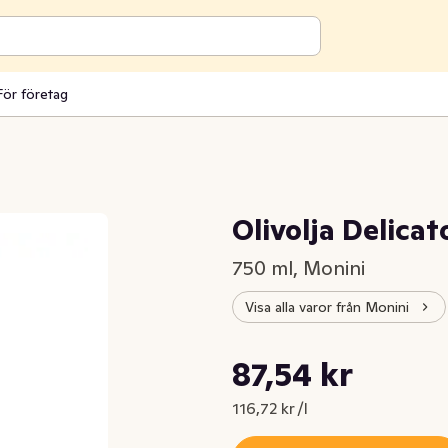
För företag
a
Olivolja Delicat
750 ml, Monini
Visa alla varor från Monini
Styckpris: 116,72 kr /l
87,54 kr
Nuvarande pris är: 87,54 kr
116,72 kr /l