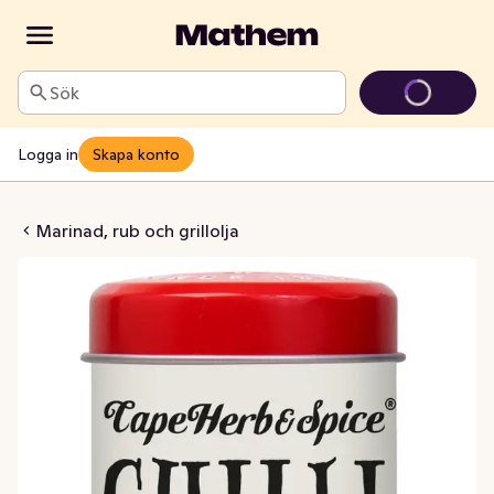
Sök
Logga in
Skapa konto
issa Chilli Rub
Marinad, rub och grillolja