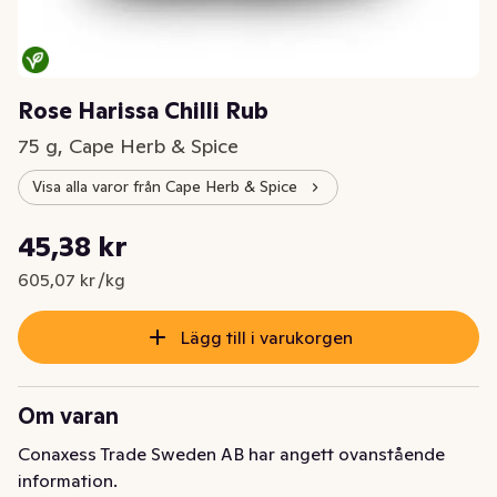
Rose Harissa Chilli Rub
75 g, Cape Herb & Spice
Visa alla varor från Cape Herb & Spice
Styckpris: 605,07 kr /kg
45,38 kr
Nuvarande pris är: 45,38 kr
605,07 kr /kg
Lägg till i varukorgen
Om varan
Conaxess Trade Sweden AB har angett ovanstående
information.