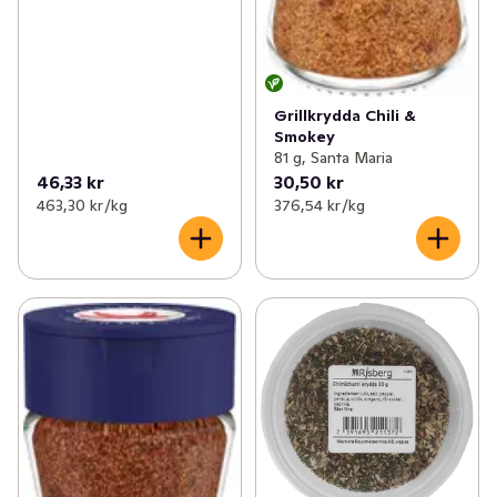
Grillkrydda Chili &
Smokey
81 g, Santa Maria
46,33 kr
30,50 kr
463,30 kr /kg
376,54 kr /kg