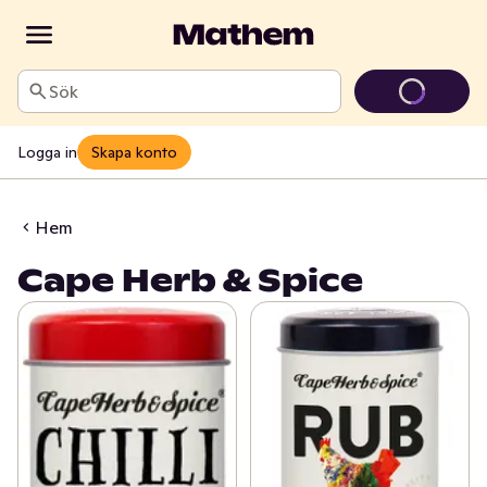
Sök
Logga in
Skapa konto
Hem
Cape Herb & Spice