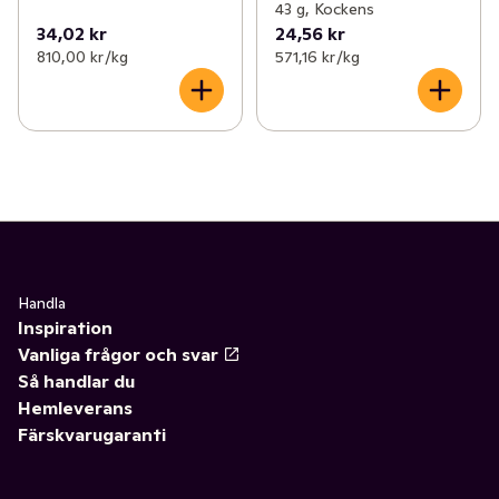
43 g, Kockens
34,02 kr
24,56 kr
810,00 kr /kg
571,16 kr /kg
Handla
Inspiration
Vanliga frågor och svar
Så handlar du
Hemleverans
Färskvarugaranti