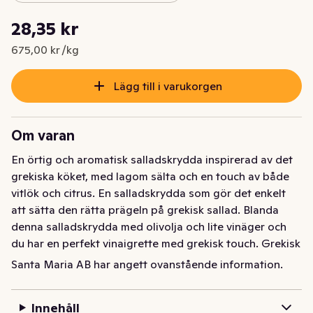
Styckpris: 675,00 kr /kg
28,35 kr
Nuvarande pris är: 28,35 kr
675,00 kr /kg
Lägg till i varukorgen
Om varan
En örtig och aromatisk salladskrydda inspirerad av det 
grekiska köket, med lagom sälta och en touch av både 
vitlök och citrus. En salladskrydda som gör det enkelt 
att sätta den rätta prägeln på grekisk sallad. Blanda 
denna salladskrydda med olivolja och lite vinäger och 
du har en perfekt vinaigrette med grekisk touch. Grekisk 
Salladskrydda är även en god smaksättare till grillade 
Santa Maria AB har angett ovanstående information.
grönsaker, böngrytor och dippsåser. • Grekisk 
Salladskrydda förvaras torrt och mörkt för att bevara 
Innehåll
aromen längre