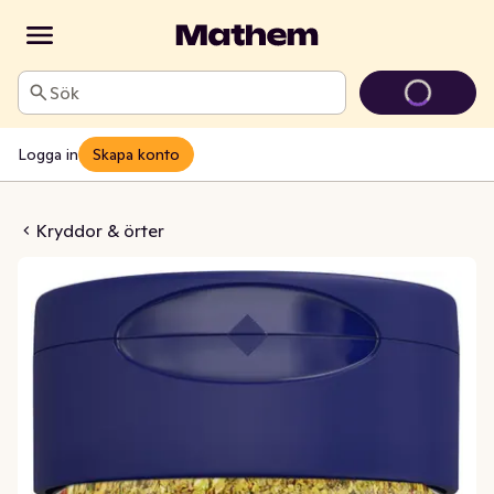
Sök
Logga in
Skapa konto
ladskrydda
Kryddor & örter