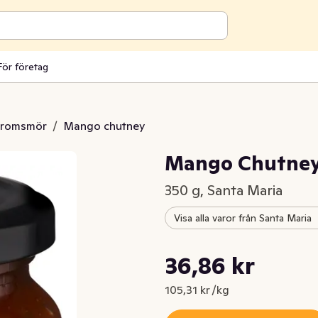
För företag
aromsmör
/
Mango chutney
Mango Chutney
350 g, Santa Maria
Visa alla varor från Santa Maria
Styckpris: 105,31 kr /kg
36,86 kr
Nuvarande pris är: 36,86 kr
105,31 kr /kg