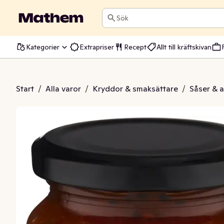
Sök
Kategorier
Extrapriser
Recept
Allt till kräftskivan
 Chutney Spicy
Start
/
Alla varor
/
Kryddor & smaksättare
/
Såser & 