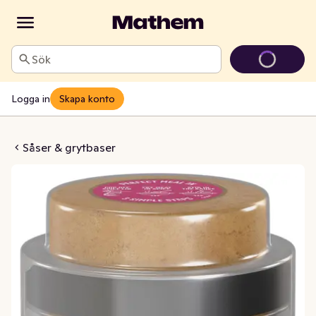
Sök
Logga in
Skapa konto
pice Sauce Korma
Såser & grytbaser