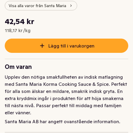
Visa alla varor från Santa Maria
Styckpris: 118,17 kr /kg
42,54 kr
Nuvarande pris är: 42,54 kr
118,17 kr /kg
Lägg till i varukorgen
Om varan
Upplev den nötiga smakfullheten av indisk matlagning 
med Santa Maria Korma Cooking Sauce & Spice. Perfekt 
för alla som älskar en mildare, smakrik indisk gryta. En 
extra kryddmix ingår i produkten för att höja smakerna 
till nästa nivå. Passar perfekt till middag med familjen 
eller vänner.

- 4 portioner, lägg endast till kyckling

Santa Maria AB har angett ovanstående information.
- Passar perfekt till basmatiris, raita och chutney 
