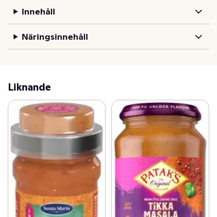
- Krämiug Korma Chicken gryta, redo på 20 minuter!
Innehåll
Näringsinnehåll
Liknande