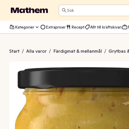
Sök
Kategorier
Extrapriser
Recept
Allt till kräftskivan
s Mild Curry
Start
/
Alla varor
/
Färdigmat & mellanmål
/
Grytbas 