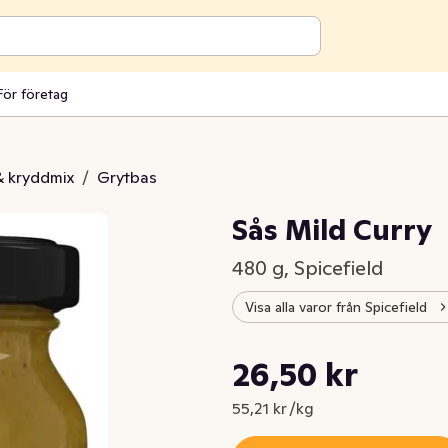
För företag
& kryddmix
/
Grytbas
Sås Mild Curry
480 g, Spicefield
Visa alla varor från Spicefield
Styckpris: 55,21 kr /kg
26,50 kr
Nuvarande pris är: 26,50 kr
55,21 kr /kg