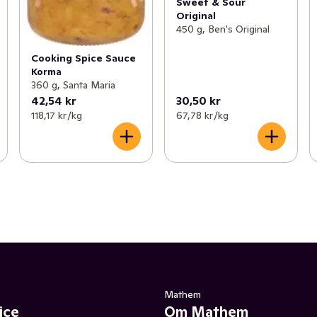
Sweet & Sour
Original
450 g, Ben's Original
Cooking Spice Sauce
Korma
360 g, Santa Maria
42,54 kr
30,50 kr
118,17 kr /kg
67,78 kr /kg
Mathem
ice
Om Mathem