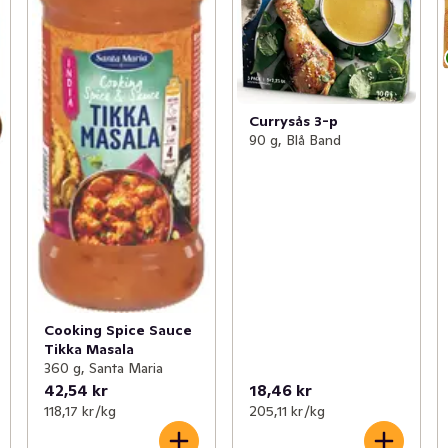
Currysås 3-p
90 g, Blå Band
Cooking Spice Sauce
Tikka Masala
360 g, Santa Maria
42,54 kr
18,46 kr
118,17 kr /kg
205,11 kr /kg