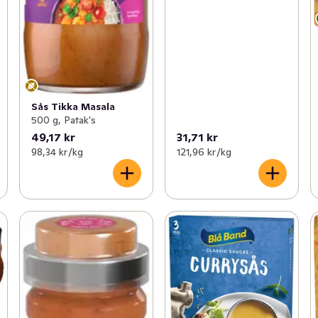
Sås Tikka Masala
500 g, Patak's
49,17 kr
31,71 kr
98,34 kr /kg
121,96 kr /kg