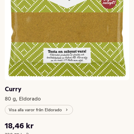
Curry
80 g, Eldorado
Visa alla varor från Eldorado
Styckpris: 230,75 kr /kg
18,46 kr
Nuvarande pris är: 18,46 kr