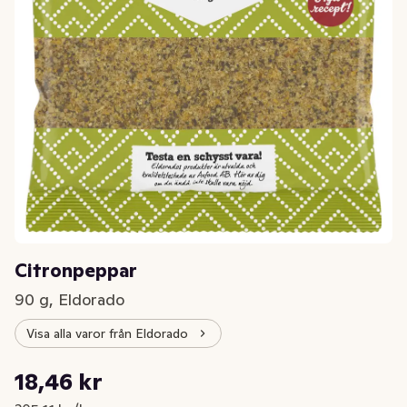
Citronpeppar
90 g, Eldorado
Visa alla varor från Eldorado
Styckpris: 205,11 kr /kg
18,46 kr
Nuvarande pris är: 18,46 kr