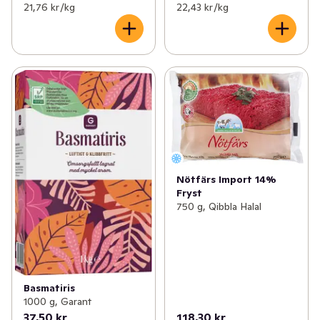
21,76 kr /kg
22,43 kr /kg
Nötfärs Import 14%
Fryst
750 g, Qibbla Halal
Basmatiris
1000 g, Garant
37,50 kr
118,30 kr