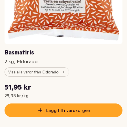
Basmatiris
2 kg, Eldorado
Visa alla varor från Eldorado
Styckpris: 25,98 kr /kg
51,95 kr
Nuvarande pris är: 51,95 kr
25,98 kr /kg
Lägg till i varukorgen