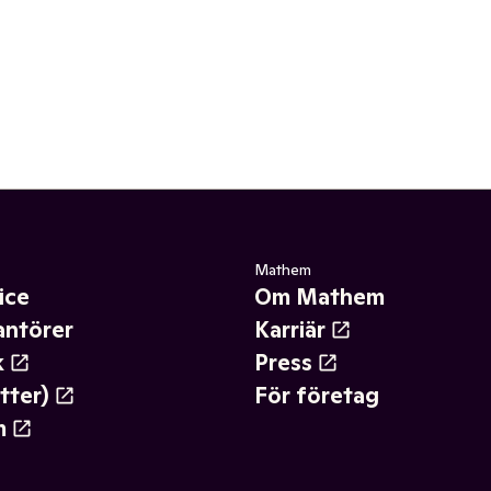
Mathem
ice
Om Mathem
antörer
Karriär
k
Press
tter)
För företag
m