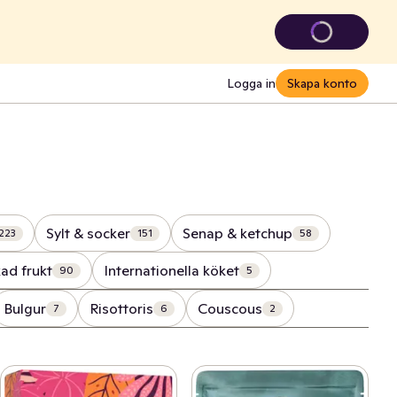
Logga in
Skapa konto
Sylt & socker
Senap & ketchup
223
151
58
ad frukt
Internationella köket
90
5
Bulgur
Risottoris
Couscous
7
6
2