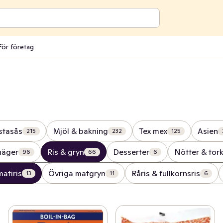
För företag
stasås
Mjöl & bakning
Tex mex
Asien
215
232
125
näger
Ris & gryn
Desserter
Nötter & tork
96
66
6
atiris
Övriga matgryn
Råris & fullkornsris
13
11
6