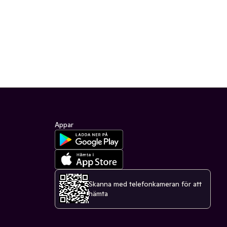
Appar
Skanna med telefonkameran för att
hämta