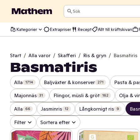
Sök
Kategorier
Extrapriser
Recept
Allt till kräftskivan
Start
/
Alla varor
/
Skafferi
/
Ris & gryn
/
Basmatiris
Basmatiris
Alla
Baljväxter & konserver
Pasta & pa
1714
271
Majonnäs
Flingor, müsli & gröt
Olja & vi
31
162
Alla
Jasminris
Långkornigt ris
Basm
66
12
9
Filter
Sortera efter