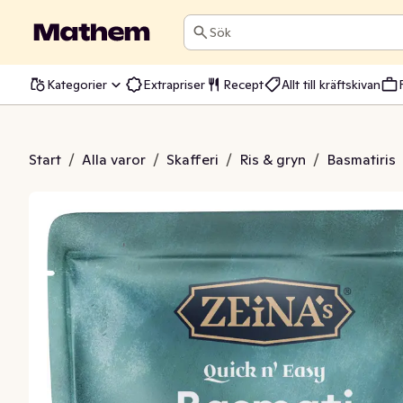
Sök
Kategorier
Extrapriser
Recept
Allt till kräftskivan
Saffran Quick N' Easy
Start
/
Alla varor
/
Skafferi
/
Ris & gryn
/
Basmatiris