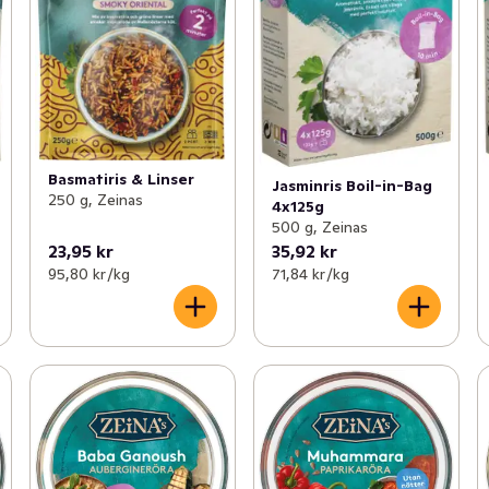
Basmatiris & Linser
Jasminris Boil-in-Bag
250 g, Zeinas
4x125g
500 g, Zeinas
23,95 kr
35,92 kr
95,80 kr /kg
71,84 kr /kg