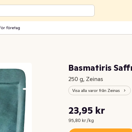
För företag
Basmatiris Saff
250 g, Zeinas
Visa alla varor från Zeinas
Styckpris: 95,80 kr /kg
23,95 kr
Nuvarande pris är: 23,95 kr
95,80 kr /kg