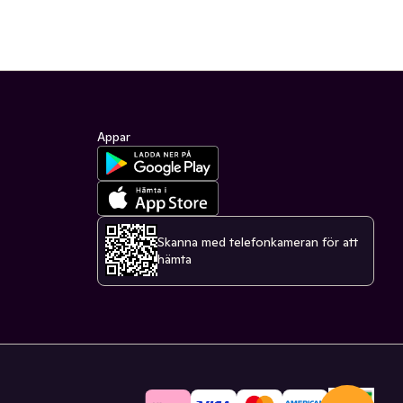
Appar
Skanna med telefonkameran för att
hämta