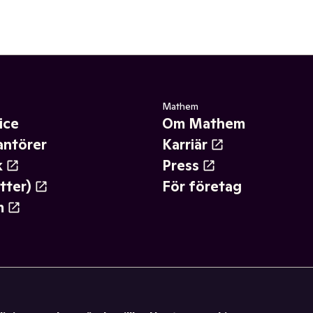
Mathem
ice
Om Mathem
antörer
Karriär
k
Press
tter)
För företag
m