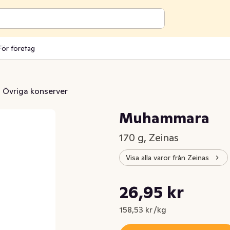
För företag
Övriga konserver
Muhammara
170 g, Zeinas
Visa alla varor från Zeinas
Styckpris: 158,53 kr /kg
26,95 kr
Nuvarande pris är: 26,95 kr
158,53 kr /kg