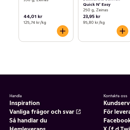
Quick N' Easy
250 g, Zeinas
44,01 kr
23,95 kr
125,74 kr /kg
95,80 kr /kg
Handla
Kontakta oss
Inspiration
Kundserv
Vanliga frågor och svar
För lever
Så handlar du
Faceboo
Hemleverans
X (f.d Twi