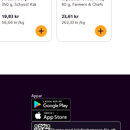
350 g, Schysst Käk
90 g, Farmers & Chefs
19,83 kr
23,61 kr
56,66 kr /kg
262,33 kr /kg
Appar
Skanna med telefonkameran för att