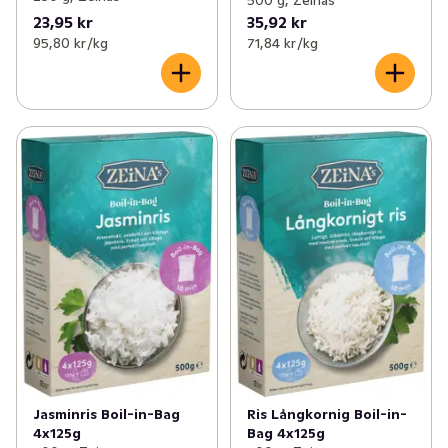
500 g, Zeinas
23,95 kr
35,92 kr
95,80 kr /kg
71,84 kr /kg
Jasminris Boil-in-Bag
Ris Långkornig Boil-in-
4x125g
Bag 4x125g