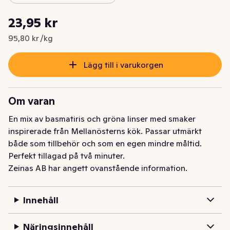
Styckpris: 95,80 kr /kg
23,95 kr
Nuvarande pris är: 23,95 kr
95,80 kr /kg
Lägg till i varukorgen
Om varan
En mix av basmatiris och gröna linser med smaker 
inspirerade från Mellanösterns kök. Passar utmärkt 
både som tillbehör och som en egen mindre måltid. 
Perfekt tillagad på två minuter.
Zeinas AB har angett ovanstående information.
Innehåll
Näringsinnehåll