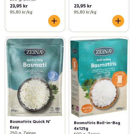
23,95 kr
23,95 kr
95,80 kr /kg
95,80 kr /kg
Basmatiris Quick N'
Basmatiris Boil-in-Bag
Easy
4x125g
250 g, Zeinas