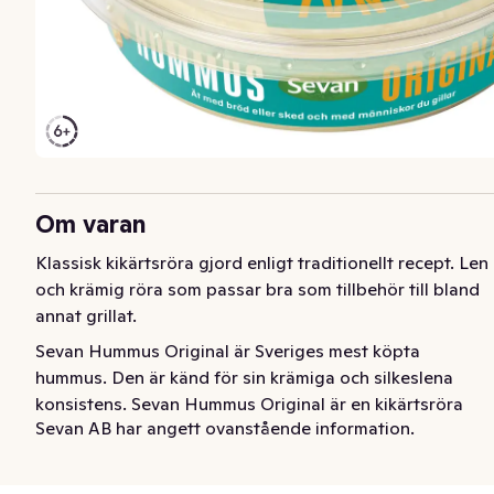
Om varan
Klassisk kikärtsröra gjord enligt traditionellt recept. Len 
och krämig röra som passar bra som tillbehör till bland 
annat grillat.
Sevan Hummus Original är Sveriges mest köpta 
hummus. Den är känd för sin krämiga och silkeslena 
konsistens. Sevan Hummus Original är en kikärtsröra 
Sevan AB har angett ovanstående information.
som passar perfekt i bowls, till falafel och som tillbehör 
till de flesta varma och kalla rätter. Den tillverkas i vår 
egen fabrik i Rosersberg norr om Stockholm.