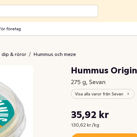
För företag
 dip & röror
/
Hummus och meze
Hummus Origin
275 g, Sevan
Visa alla varor från Sevan
Styckpris: 130,62 kr /kg
35,92 kr
Nuvarande pris är: 35,92 kr
130,62 kr /kg