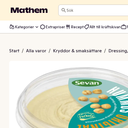
Sök
Kategorier
Extrapriser
Recept
Allt till kräftskivan
mus Original
Start
/
Alla varor
/
Kryddor & smaksättare
/
Dressing,