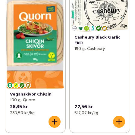
Casheury Black Garlic
EKO
150 g, Casheury
Veganskivor ChiQin
100 g, Quorn
28,35 kr
77,56 kr
283,50 kr /kg
517,07 kr /kg