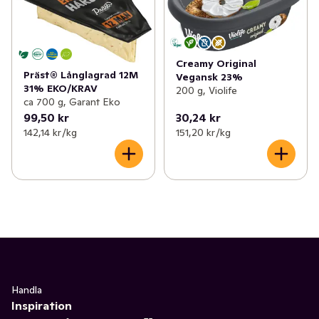
Creamy Original
Präst® Långlagrad 12M
Vegansk 23%
31% EKO/KRAV
200 g, Violife
ca 700 g, Garant Eko
99,50 kr
30,24 kr
142,14 kr /kg
151,20 kr /kg
Handla
Inspiration