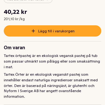
Styckpris: 201,10 kr /kg
40,22 kr
Nuvarande pris är: 40,22 kr
201,10 kr /kg
Lägg till i varukorgen
Om varan
Tartex örtpastej är en ekologisk vegansk pastej på tub 
som passar utmärkt som pålägg eller som smaksättning 
i mat.
Tartex Örter är en ekologisk veganskt pastej som 
innehåller endast naturliga ingredienser smaksatt med 
örter. Den är baserad på näringsjäst, är glutenfri och 
Nyform I Sverige AB har angett ovanstående
innehåller icke-härdade fetter och oljor. Tartex 
information.
ekologiska pastejer är jättegoda på smörgåsen, på kex 
och även som smaksättare i såser.