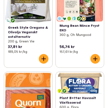
Mung Bean Mince Fryst
Greek Style Oregano &
EKO
Olivolja Veganskt
360 g, Oh Mungood
ostalternativ
200 g, Green Vie
37,81 kr
56,74 kr
189,05 kr /kg
157,61 kr /kg
Plant B+tter Havssalt
Växtbaserad
600 g, Flora