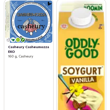
Casheury Casheumozza
EKO
160 g, Casheury