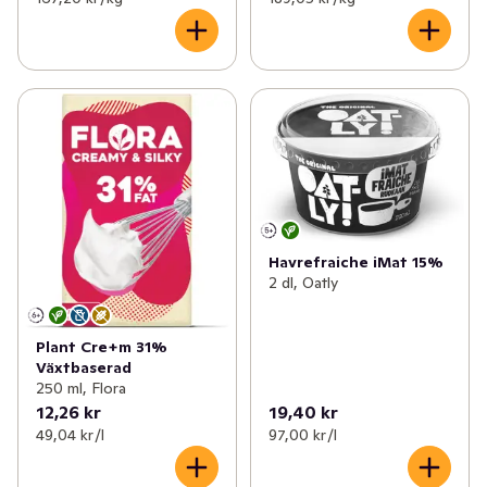
Havrefraiche iMat 15%
2 dl, Oatly
Plant Cre+m 31%
Växtbaserad
250 ml, Flora
12,26 kr
19,40 kr
49,04 kr /l
97,00 kr /l