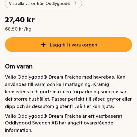
Visa alla varor från Oddlygood®
Styckpris: 68,50 kr /kg
27,40 kr
Nuvarande pris är: 27,40 kr
68,50 kr /kg
Lägg till i varukorgen
Om varan
Valio Oddlygood® Dream Fraiche med havrebas. Kan 
användas till varm och kall matlagning. Krämig 
konsistens och god smak i en förpackning som passar 
det större hushållet. Passar perfekt till såser, grytor eller 
dipp och är dessutom glutenfri, så fler kan njuta.
Valio Oddlygood® Dream Fraiche är ett växtbaserat 
Oddlygood Sweden AB har angett ovanstående
alternativ till creme fraiche. Fri från mjölk, gluten, soja 
information.
och palmolja. Kokbar.