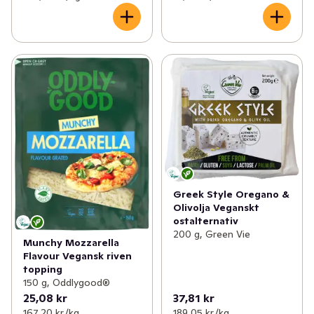
Greek Style Oregano &
Olivolja Veganskt
ostalternativ
200 g, Green Vie
Munchy Mozzarella
Flavour Vegansk riven
topping
150 g, Oddlygood®
25,08 kr
37,81 kr
167,20 kr /kg
189,05 kr /kg