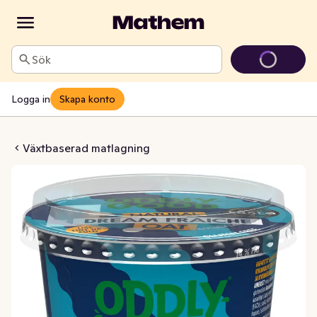
Sök
Logga in
Skapa konto
che Glutenfri 14%
Växtbaserad matlagning