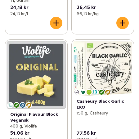
1 l, Garant
24,13 kr
26,45 kr
24,13 kr /l
66,13 kr /kg
Casheury Black Garlic
EKO
150 g, Casheury
Original Flavour Block
Vegansk
400 g, Violife
51,06 kr
77,56 kr