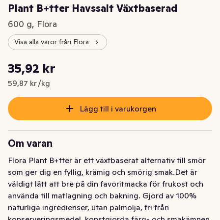
Plant B+tter Havssalt Växtbaserad
600 g, Flora
Visa alla varor från Flora
Styckpris: 59,87 kr /kg
35,92 kr
Nuvarande pris är: 35,92 kr
59,87 kr /kg
Lägg till i varukorgen
Om varan
Flora Plant B+tter är ett växtbaserat alternativ till smör 
som ger dig en fyllig, krämig och smörig smak.Det är 
väldigt lätt att bre på din favoritmacka för frukost och 
använda till matlagning och bakning. Gjord av 100% 
naturliga ingredienser, utan palmolja, fri från 
konserveringsmedel, konstgjorda färg- och smakämnen. 