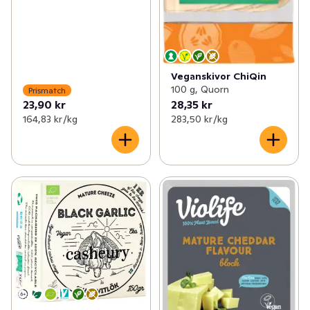
Veganskivor ChiQin
100 g, Quorn
Prismatch
23,90 kr
28,35 kr
164,83 kr /kg
283,50 kr /kg