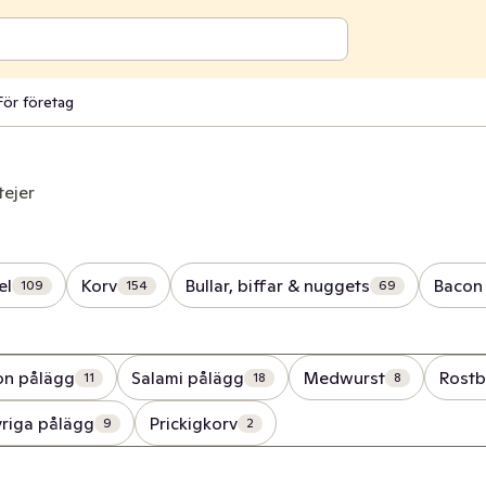
För företag
tejer
el
Korv
Bullar, biffar & nuggets
Bacon 
109
154
69
on pålägg
Salami pålägg
Medwurst
Rostb
11
18
8
riga pålägg
Prickigkorv
9
2