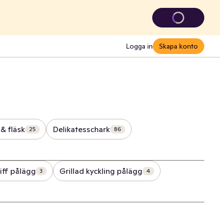
Logga in
Skapa konto
& fläsk
Delikatesschark
25
86
iff pålägg
Grillad kyckling pålägg
3
4