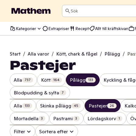
Sök
Kategorier
Extrapriser
Recept
Allt till kräftskivan
Start
/
Alla varor
/
Kött, chark & fågel
/
Pålägg
/
Pas
Pastejer
Alla
Kött
Pålägg
Kyckling & fåg
737
164
133
Blodpudding & sylta
7
Alla
Skinka pålägg
Pastejer
Kalk
133
45
26
Mortadella
Pastrami
Lördagskorv
Öv
3
3
1
Filter
Sortera efter