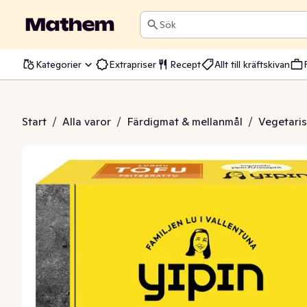
Sök
Kategorier
Extrapriser
Recept
Allt till kräftskivan
 Friterad EKO
Start
/
Alla varor
/
Färdigmat & mellanmål
/
Vegetari