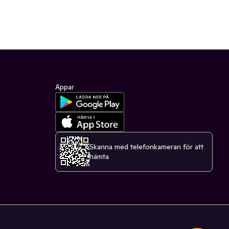
Appar
Skanna med telefonkameran för att
hämta