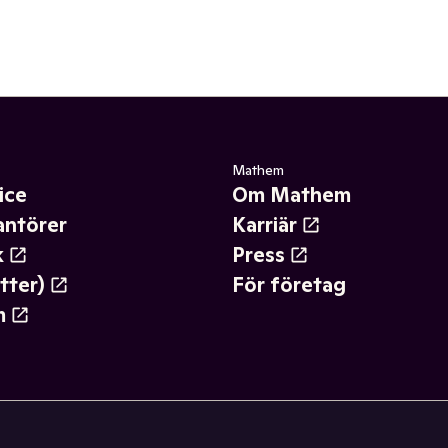
Mathem
ice
Om Mathem
antörer
Karriär
k
Press
tter)
För företag
m