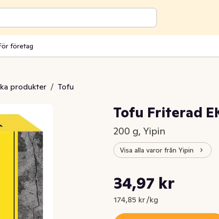
För företag
ska produkter
/
Tofu
Tofu Friterad 
200 g, Yipin
Visa alla varor från Yipin
Styckpris: 174,85 kr /kg
34,97 kr
Nuvarande pris är: 34,97 kr
174,85 kr /kg