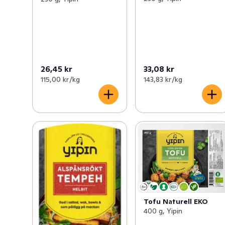
odlade i Frankrike. I vårt sortiment hittar du alltifrån 
alspånsrökt tofu, friterad tofu och fast naturell tofu till 
tempeh och vegansk skagenröra.
26,45 kr
33,08 kr
115,00 kr /kg
143,83 kr /kg
Tofu Naturell EKO
400 g, Yipin