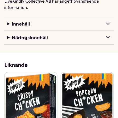
LiveKindly Collective AB har angett ovanstående
för planeten.
information.
Innehåll
Näringsinnehåll
Liknande