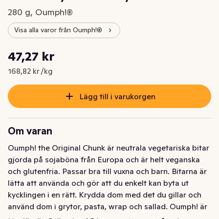
280 g, Oumph!®
Visa alla varor från Oumph!®
Styckpris: 168,82 kr /kg
47,27 kr
Nuvarande pris är: 47,27 kr
168,82 kr /kg
Lägg till i varukorgen
Om varan
Oumph! the Original Chunk är neutrala vegetariska bitar 
gjorda på sojaböna från Europa och är helt veganska 
och glutenfria. Passar bra till vuxna och barn. Bitarna är 
lätta att använda och gör att du enkelt kan byta ut 
kycklingen i en rätt. Krydda dom med det du gillar och 
använd dom i grytor, pasta, wrap och sallad. Oumph! är 
grymt god vegetarisk mat som är lätt att tillaga och bra 