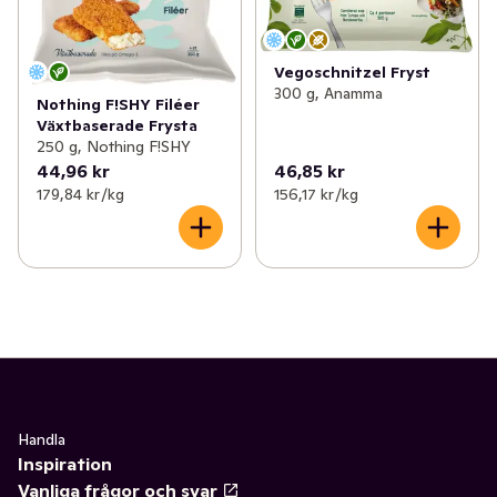
Vegoschnitzel Fryst
300 g, Anamma
Nothing F!SHY Filéer
Växtbaserade Frysta
250 g, Nothing F!SHY
44,96 kr
46,85 kr
179,84 kr /kg
156,17 kr /kg
Handla
Inspiration
Vanliga frågor och svar