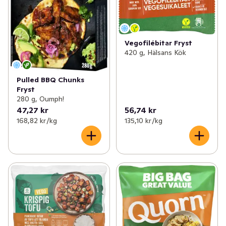
Vegofilébitar Fryst
420 g, Hälsans Kök
Pulled BBQ Chunks
Fryst
280 g, Oumph!
47,27 kr
56,74 kr
168,82 kr /kg
135,10 kr /kg