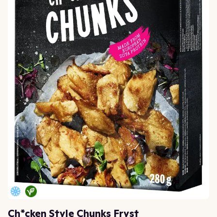
Ch*cken Style Chunks Fryst