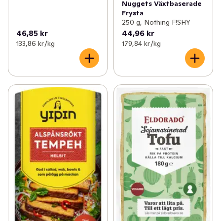
Nuggets Växtbaserade
Frysta
250 g, Nothing F!SHY
46,85 kr
44,96 kr
133,86 kr /kg
179,84 kr /kg