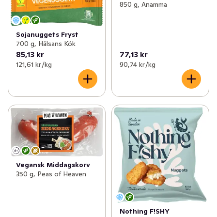
850 g, Anamma
Sojanuggets Fryst
700 g, Hälsans Kök
85,13 kr
77,13 kr
121,61 kr /kg
90,74 kr /kg
Vegansk Middagskorv
350 g, Peas of Heaven
Nothing F!SHY