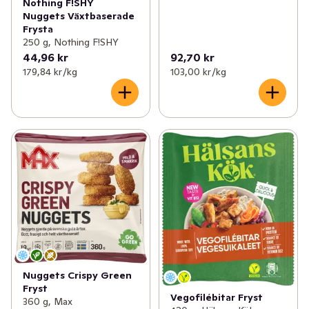
Nothing F!SHY
Nuggets Växtbaserade
Frysta
250 g, Nothing F!SHY
44,96 kr
92,70 kr
179,84 kr /kg
103,00 kr /kg
Nuggets Crispy Green
Fryst
Vegofilébitar Fryst
360 g, Max