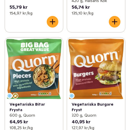
420 g, Hälsans Kök
55,79 kr
56,74 kr
154,97 kr /kg
135,10 kr /kg
Vegetariska Bitar
Vegetariska Burgare
Frysta
Fryst
600 g, Quorn
320 g, Quorn
64,95 kr
40,95 kr
108,25 kr /kg
127,97 kr /kg