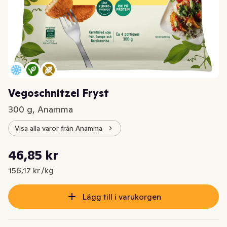
Vegoschnitzel Fryst
300 g, Anamma
Visa alla varor från Anamma
Styckpris: 156,17 kr /kg
46,85 kr
Nuvarande pris är: 46,85 kr
156,17 kr /kg
Lägg till i varukorgen