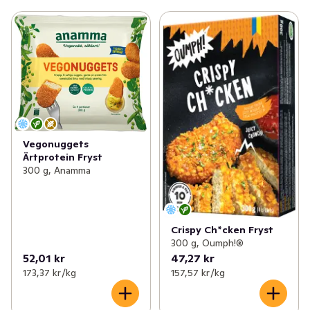
vegoschnitzel är tillverkad i Sverige och har blivit en 
riktig klassiker både bland veganer och flexitarianer 
som är sugna på en god, vegansk middag.

Anamma står för riktigt god vegansk mat som lagas 
med omtanke för dig, djuren och miljön. Vegoschnitzeln 
har ca 60% lägre klimatpåverkan än Wienerschnitzel 
gjord på fläskkött. Läs mer om Anamma och hur de har 
räknat ut klimatpåverkan på anamma.eu
Vegonuggets
Ärtprotein Fryst
300 g, Anamma
Crispy Ch*cken Fryst
300 g, Oumph!®
52,01 kr
47,27 kr
173,37 kr /kg
157,57 kr /kg