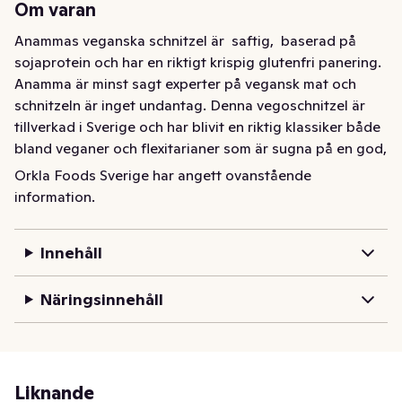
Om varan
Anammas veganska schnitzel är  saftig,  baserad på 
sojaprotein och har en riktigt krispig glutenfri panering. 
Anamma är minst sagt experter på vegansk mat och 
schnitzeln är inget undantag. Denna vegoschnitzel är 
tillverkad i Sverige och har blivit en riktig klassiker både 
bland veganer och flexitarianer som är sugna på en god, 
vegansk middag.

Orkla Foods Sverige har angett ovanstående
information.
Anamma står för riktigt god vegansk mat som lagas 
med omtanke för dig, djuren och miljön. Vegoschnitzeln 
Innehåll
har ca 60% lägre klimatpåverkan än Wienerschnitzel 
gjord på fläskkött. Läs mer om Anamma och hur de har 
Näringsinnehåll
räknat ut klimatpåverkan på anamma.eu
Anamma vegansk schnitzel är saftig, baserad på 
sojaprotein och med en riktigt krispig glutenfri 
panering. Anamma är minst sagt experter på vegansk 
Liknande
mat och schnitzeln är inget undantag. Denna 